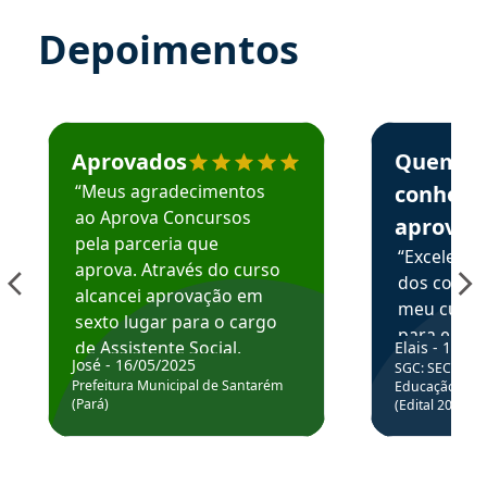
Depoimentos
Estudante José recomenda o Aprova Concursos em depoime
Estudante Elai
Aprovados
Quem
“Meus agradecimentos
conhece
ao Aprova Concursos
aprova
pela parceria que
“Excelente
aprova. Através do curso
dos conte
alcancei aprovação em
meu curso,
sexto lugar para o cargo
para enten
de Assistente Social.
Elais - 15/07
colocar em
José - 16/05/2025
SGC: SEC BA - 
Hoje estou atuando na
através da
Prefeitura Municipal de Santarém
Educação Básic
Prefeitura de Santarém.
(Pará)
(Edital 2025_0
de questõe
Obrigado ao professores
e ao APROVA!”