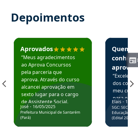
Depoimentos
Estudante José recomenda o Aprova Concursos em depoime
Estudante Elai
Aprovados
Quem
“Meus agradecimentos
conhece
ao Aprova Concursos
aprova
pela parceria que
“Excelente
aprova. Através do curso
dos conte
alcancei aprovação em
meu curso,
sexto lugar para o cargo
para enten
de Assistente Social.
Elais - 15/07
colocar em
José - 16/05/2025
SGC: SEC BA - 
Hoje estou atuando na
através da
Prefeitura Municipal de Santarém
Educação Básic
Prefeitura de Santarém.
(Pará)
(Edital 2025_0
de questõe
Obrigado ao professores
e ao APROVA!”