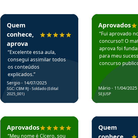
rsos em depoimento
Estudante Sergio recomenda o Aprova Concursos em depoimento
Estudante Mário reco
Quem
Aprovados
conhece,
“Fui aprovado n
concurso!! O mat
aprova
aprova foi fund
“Excelente essa aula,
para meu suces
consegui assimilar todos
concurso publico
os conteúdos
explicados.”
Sergio - 14/07/2025
Mário - 11/04/2025
SGC: CBM RJ - Soldado (Edital
2025_001)
SEJUSP
rsos em depoimento
Estudante Cicero recomenda o Aprova Concursos em depoimento
Estudante Henrique r
Aprovados
Quem
“Meu nome é Cícero, sou
conhece,