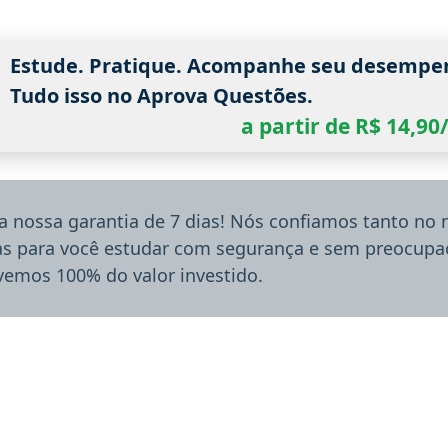
Estude. Pratique. Acompanhe seu desempe
Tudo isso no Aprova Questões.
a partir de R$ 14,9
a nossa garantia de 7 dias! Nós confiamos tanto no
ias para você estudar com segurança e sem preocupaç
lvemos 100% do valor investido.