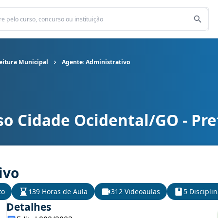
eitura Municipal
Agente: Administrativo
o Cidade Ocidental/GO - Pre
eitura Municipal cargo Agente: Administrativo
ivo
to
139 Horas de Aula
312 Videoaulas
5 Discipli
Detalhes