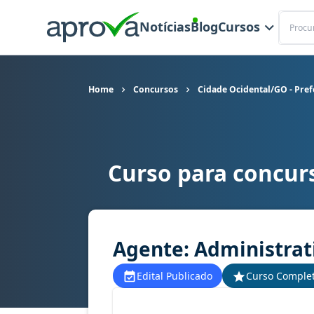
Buscar
Notícias
Blog
Cursos
Home
Concursos
Cidade Ocidental/GO - Pref
Curso para concurs
Curso para concurso Cidade Ocidental/GO - Pref
Agente: Administrat
Edital Publicado
Curso Comple