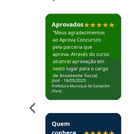
Estudante José recomenda o Aprova Concu
Aprovados
“Meus agradecimentos
ao Aprova Concursos
pela parceria que
aprova. Através do curso
alcancei aprovação em
sexto lugar para o cargo
de Assistente Social.
José - 16/05/2025
Hoje estou atuando na
Prefeitura Municipal de Santarém
Prefeitura de Santarém.
(Pará)
Obrigado ao professores
e ao APROVA!”
Estudante Elais recomenda o Aprova Concu
Quem
conhece,