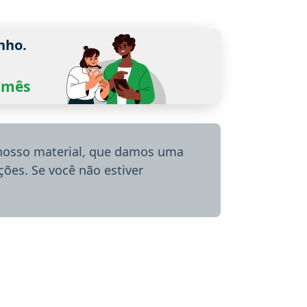
nho.
0/mês
 nosso material, que damos uma
ões. Se você não estiver