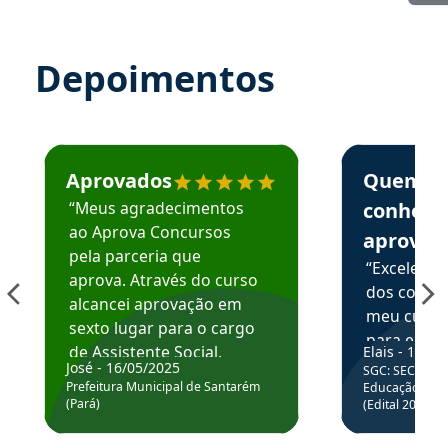
Depoimentos
Estudante José recomenda o Aprova Concursos em depoime
Estudante Elai
Aprovados
Quem
“Meus agradecimentos
conhece
ao Aprova Concursos
aprova
pela parceria que
“Excelente
aprova. Através do curso
dos conte
alcancei aprovação em
meu curso,
sexto lugar para o cargo
para enten
de Assistente Social.
Elais - 15/07
colocar em
José - 16/05/2025
SGC: SEC BA - 
Hoje estou atuando na
através da
Prefeitura Municipal de Santarém
Educação Básic
Prefeitura de Santarém.
(Pará)
(Edital 2025_0
de questõe
Obrigado ao professores