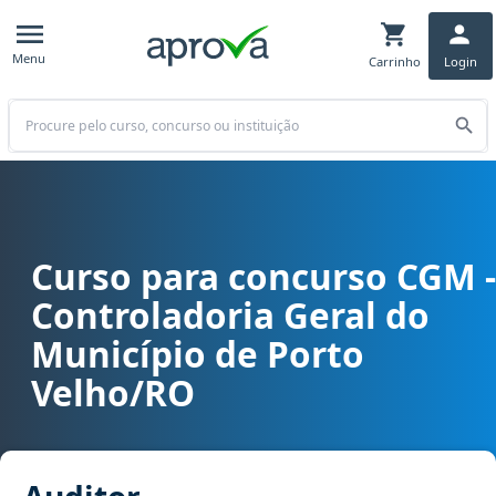
Menu
Carrinho
Login
Buscar
Curso para concurso CGM -
Curso para concurso CGM - Controladoria Geral do Município de P
Controladoria Geral do
Município de Porto
Velho/RO