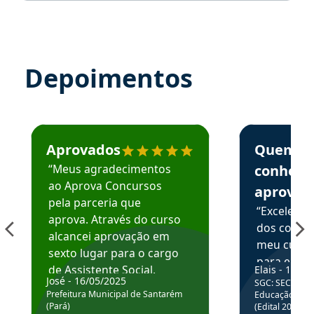
Depoimentos
Estudante José recomenda o Aprova Concursos em depoime
Estudante Elai
Aprovados
Quem
“Meus agradecimentos
conhece
ao Aprova Concursos
aprova
pela parceria que
“Excelente
aprova. Através do curso
dos conte
alcancei aprovação em
meu curso,
sexto lugar para o cargo
para enten
de Assistente Social.
Elais - 15/07
colocar em
José - 16/05/2025
SGC: SEC BA - 
Hoje estou atuando na
através da
Prefeitura Municipal de Santarém
Educação Básic
Prefeitura de Santarém.
(Pará)
(Edital 2025_0
de questõe