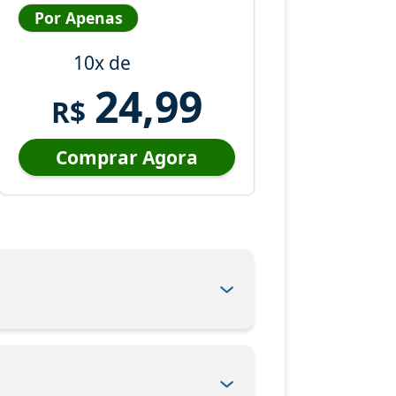
Por Apenas
10x de
24,99
R$
Comprar Agora