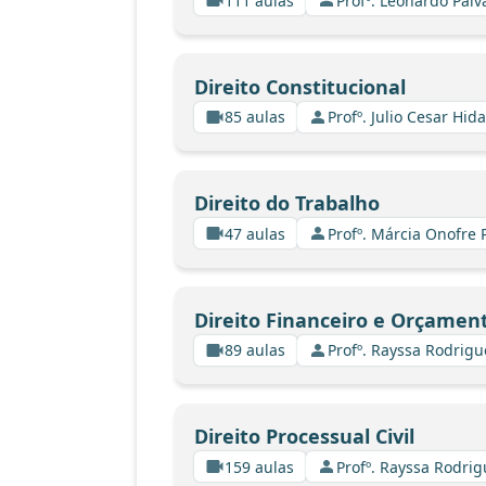
111 aulas
Profº. Leonardo Paiv
Direito Constitucional
85 aulas
Profº. Julio Cesar Hid
Direito do Trabalho
47 aulas
Profº. Márcia Onofre 
Direito Financeiro e Orçamen
89 aulas
Profº. Rayssa Rodrig
Direito Processual Civil
159 aulas
Profº. Rayssa Rodri