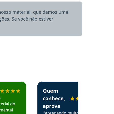
 nosso material, que damos uma
ões. Se você não estiver
menda o Aprova Concursos em depoimento
Estudante Alessandra recomenda o Aprova 
Quem
o
conhece,
erial do
aprova
amental
“Apredendo muito no