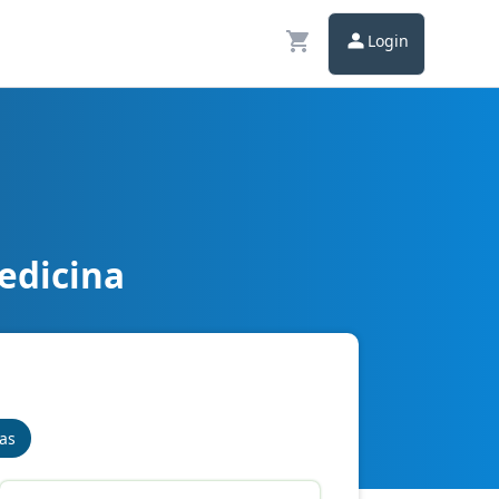
Login
edicina
nas