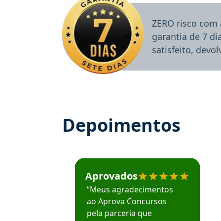
ZERO risco com 
garantia de 7 d
satisfeito, devo
Depoimentos
Estudante José recomenda o Aprova Concu
Aprovados
“Meus agradecimentos
ao Aprova Concursos
pela parceria que