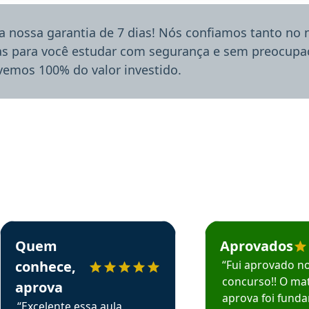
a nossa garantia de 7 dias! Nós confiamos tanto no
ias para você estudar com segurança e sem preocupaç
lvemos 100% do valor investido.
rsos em depoimento
Estudante Sergio recomenda o Aprova Concursos em depoimento
Estudante Mário reco
Quem
Aprovados
conhece,
“Fui aprovado n
concurso!! O mat
aprova
aprova foi fund
“Excelente essa aula,