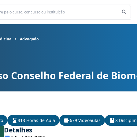
dicina
Advogado
so Conselho Federal de Biom
de Biomedicina cargo Advogado
to
313 Horas de Aula
679 Videoaulas
8 Discipli
Detalhes