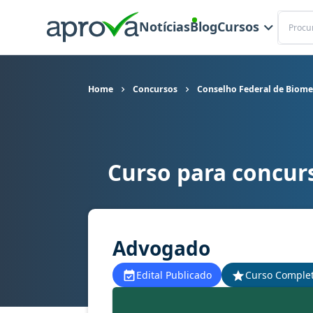
Buscar
Notícias
Blog
Cursos
Home
Concursos
Conselho Federal de Biome
Curso para concur
Curso para concurso CFBM - Conselho Federal 
Advogado
Edital Publicado
Curso Comple