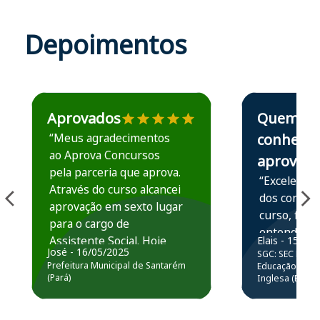
Depoimentos
Estudante José recomenda o Aprova Concursos em depoime
Estudante Elais
Aprovados
Quem
“Meus agradecimentos
conhece,
ao Aprova Concursos
aprova
pela parceria que aprova.
“Excelente 
Através do curso alcancei
dos conteú
aprovação em sexto lugar
curso, ficou
para o cargo de
entender e
Assistente Social. Hoje
Elais - 15/07
prática atr
José - 16/05/2025
SGC: SEC BA - 
estou atuando na
resolução 
Prefeitura Municipal de Santarém
Educação Básic
Prefeitura de Santarém.
(Pará)
Inglesa (Edital
questões.”
Obrigado ao professores
e ao APROVA!”