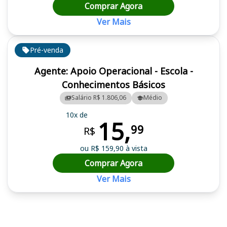
Comprar Agora
Ver Mais
Pré-venda
Agente: Apoio Operacional - Escola -
Conhecimentos Básicos
Salário R$ 1.806,06
Médio
10x de
15,
99
R$
ou R$ 159,90 à vista
Comprar Agora
Ver Mais
Cursos em destaque para passar no concurso