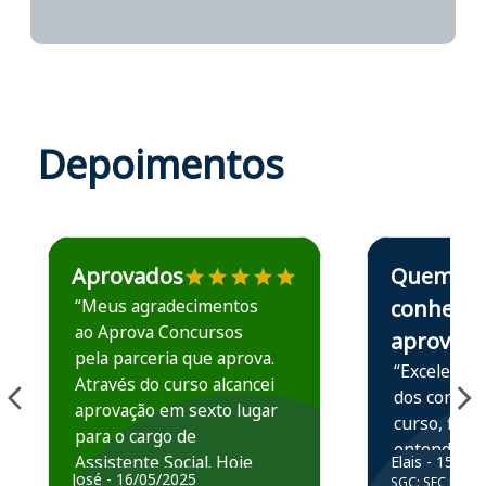
Depoimentos
Estudante José recomenda o Aprova Concursos em depoime
Estudante Elais
Aprovados
Quem
“Meus agradecimentos
conhece,
ao Aprova Concursos
aprova
pela parceria que aprova.
“Excelente 
Através do curso alcancei
dos conteú
aprovação em sexto lugar
curso, ficou
para o cargo de
entender e
Assistente Social. Hoje
Elais - 15/07
prática atr
José - 16/05/2025
SGC: SEC BA - 