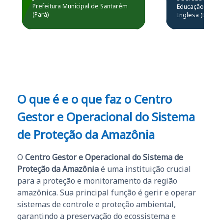
estou atuando na
resolução 
Prefeitura Municipal de Santarém
Educação Básic
Prefeitura de Santarém.
(Pará)
Inglesa (Edital
questões.”
Obrigado ao professores
e ao APROVA!”
O que é e o que faz o Centro
Gestor e Operacional do Sistema
de Proteção da Amazônia
O
Centro Gestor e Operacional do Sistema de
Proteção da Amazônia
é uma instituição crucial
para a proteção e monitoramento da região
amazônica. Sua principal função é gerir e operar
sistemas de controle e proteção ambiental,
garantindo a preservação do ecossistema e