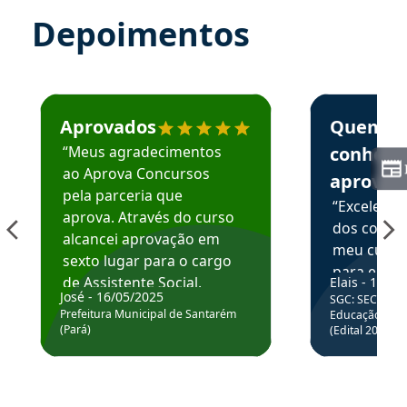
Depoimentos
Estudante José recomenda o Aprova Concursos em depoime
Estudante Elai
Aprovados
Quem
“Meus agradecimentos
conhece
ao Aprova Concursos
aprova
pela parceria que
“Excelente
aprova. Através do curso
dos conte
alcancei aprovação em
meu curso,
sexto lugar para o cargo
para enten
de Assistente Social.
Elais - 15/07
colocar em
José - 16/05/2025
SGC: SEC BA - 
Hoje estou atuando na
através da
Prefeitura Municipal de Santarém
Educação Básic
Prefeitura de Santarém.
(Pará)
(Edital 2025_0
de questõe
Obrigado ao professores
e ao APROVA!”