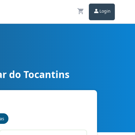
Login
ar do Tocantins
nas