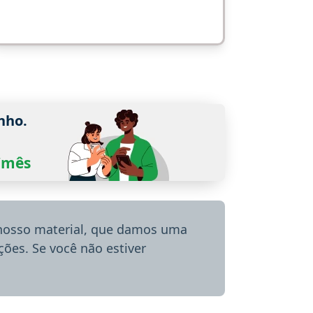
nho.
0/mês
 nosso material, que damos uma
ões. Se você não estiver