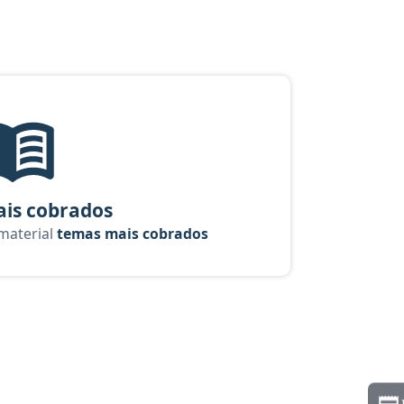
rso Cadete
Temas mais cobrados, material gratuito do Aprova Concursos pa
is cobrados
 material
temas mais cobrados