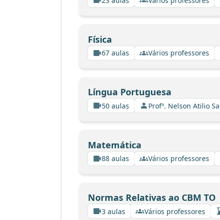
23 aulas
Vários professores
Física
67 aulas
Vários professores
Língua Portuguesa
50 aulas
Profº. Nelson Atilio Sa
Matemática
88 aulas
Vários professores
Normas Relativas ao CBM TO
3 aulas
Vários professores