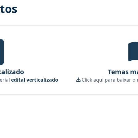
itos
tal Verticalizado, material gratuito do Aprova Concursos para o cu
calizado
Temas ma
erial
edital verticalizado
Click aqui para baixar o