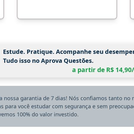
Estude. Pratique. Acompanhe seu desempe
Tudo isso no Aprova Questões.
a partir de R$ 14,9
a nossa garantia de 7 dias! Nós confiamos tanto no
ias para você estudar com segurança e sem preocupaç
lvemos 100% do valor investido.