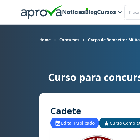
Buscar
Notícias
Blog
Cursos
Home
Concursos
Corpo de Bombeiros Milita
Curso para concur
Curso para concurso CBM TO - Corpo de Bombeir
Cadete
Edital Publicado
Curso Comple