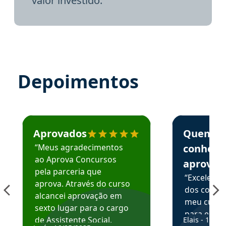
valor investido.
Depoimentos
Estudante José recomenda o Aprova Concursos em depoime
Estudante Elai
Aprovados
Quem
“Meus agradecimentos
conhece
ao Aprova Concursos
aprova
pela parceria que
“Excelente
aprova. Através do curso
dos conte
alcancei aprovação em
meu curso,
sexto lugar para o cargo
para enten
de Assistente Social.
Elais - 15/07
colocar em