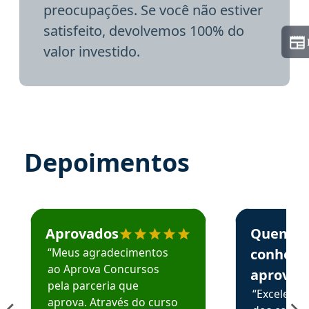
preocupações. Se você não estiver
satisfeito, devolvemos 100% do
valor investido.
Depoimentos
Estudante José recomenda o Aprova Concursos em depoime
Estudante Elai
Aprovados
Quem
“Meus agradecimentos
conhece
ao Aprova Concursos
aprova
pela parceria que
“Excelente
aprova. Através do curso