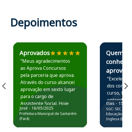
Depoimentos
Estudante José recomenda o Aprova Concursos em depoime
Estudante Elais
Aprovados
Quem
“Meus agradecimentos
conhece,
ao Aprova Concursos
aprova
pela parceria que aprova.
“Excelente 
Através do curso alcancei
dos conteú
aprovação em sexto lugar
curso, ficou
para o cargo de
entender e
Assistente Social. Hoje
Elais - 15/07
prática atr
José - 16/05/2025
SGC: SEC BA - 
estou atuando na
resolução 
Prefeitura Municipal de Santarém
Educação Básic
Prefeitura de Santarém.
(Pará)
Inglesa (Edital
questões.”
Obrigado ao professores
e ao APROVA!”