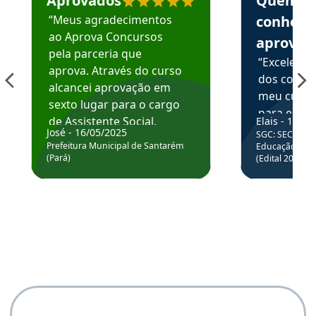
Aprovados
Quem
“Meus agradecimentos
conhece
ao Aprova Concursos
aprova
pela parceria que
“Excelente
aprova. Através do curso
dos conte
alcancei aprovação em
meu curso,
sexto lugar para o cargo
para enten
de Assistente Social.
Elais - 15/07
colocar em
José - 16/05/2025
SGC: SEC BA - 
Hoje estou atuando na
através da
Prefeitura Municipal de Santarém
Educação Básic
Prefeitura de Santarém.
(Pará)
(Edital 2025_0
de questõe
Obrigado ao professores
e ao APROVA!”