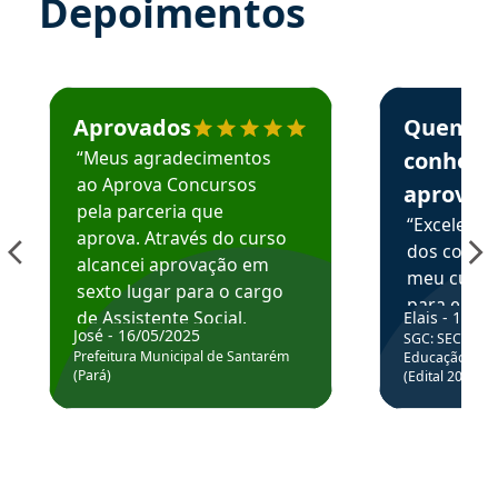
Depoimentos
Estudante José recomenda o Aprova Concursos em depoime
Estudante Elai
Aprovados
Quem
“Meus agradecimentos
conhece
ao Aprova Concursos
aprova
pela parceria que
“Excelente
aprova. Através do curso
dos conte
alcancei aprovação em
meu curso,
sexto lugar para o cargo
para enten
de Assistente Social.
Elais - 15/07
colocar em
José - 16/05/2025
SGC: SEC BA - 
Hoje estou atuando na
através da
Prefeitura Municipal de Santarém
Educação Básic
Prefeitura de Santarém.
(Pará)
(Edital 2025_0
de questõe
Obrigado ao professores
e ao APROVA!”