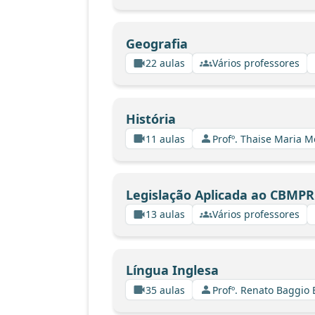
Geografia
22 aulas
Vários professores
História
11 aulas
Profº. Thaise Maria 
Legislação Aplicada ao CBMPR
13 aulas
Vários professores
Língua Inglesa
35 aulas
Profº. Renato Baggio 