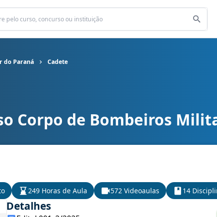
r do Paraná
Cadete
so Corpo de Bombeiros Milit
os Militar do Paraná cargo Cadete
to
249 Horas de Aula
572 Videoaulas
14 Discipl
Detalhes