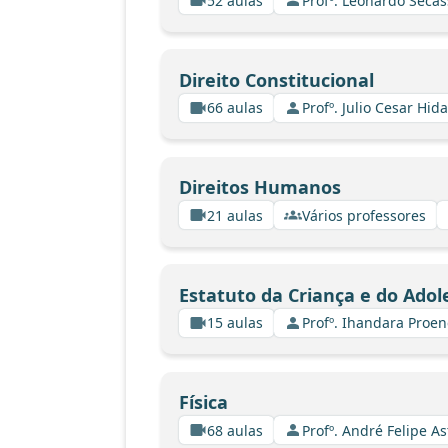
52 aulas
Profº. Leonardo Secas
Direito Constitucional
66 aulas
Profº. Julio Cesar Hid
Direitos Humanos
21 aulas
Vários professores
Estatuto da Criança e do Adol
15 aulas
Profº. Ihandara Proe
Física
68 aulas
Profº. André Felipe A