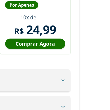
Por Apenas
10x de
24,99
R$
Comprar Agora