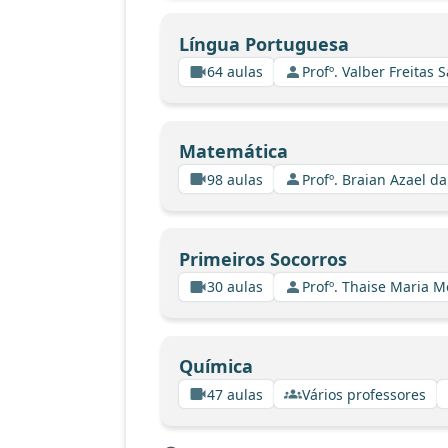
Língua Portuguesa
64 aulas
Profº. Valber Freitas 
Matemática
98 aulas
Profº. Braian Azael da
Primeiros Socorros
30 aulas
Profº. Thaise Maria 
Química
47 aulas
Vários professores