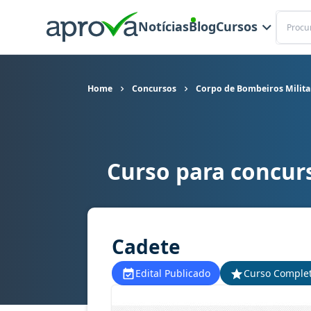
Buscar
Notícias
Blog
Cursos
Home
Concursos
Corpo de Bombeiros Milita
Curso para concur
Curso para concurso CBM PR - Corpo de Bombeir
Cadete
Edital Publicado
Curso Comple