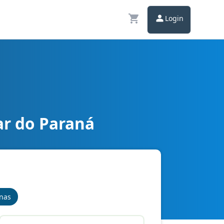
Login
ar do Paraná
inas