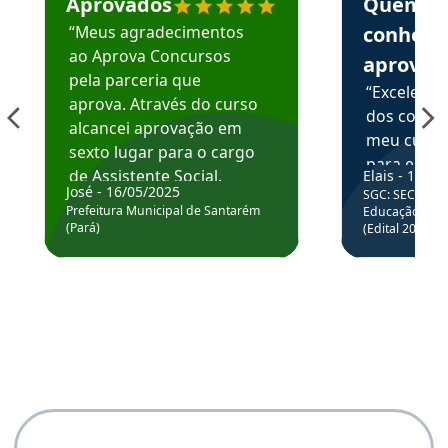
Aprovados
Quem
“Meus agradecimentos
conhece
ao Aprova Concursos
aprova
pela parceria que
“Excelente
aprova. Através do curso
dos conte
alcancei aprovação em
meu curso,
sexto lugar para o cargo
para enten
de Assistente Social.
Elais - 15/07
colocar em
José - 16/05/2025
SGC: SEC BA - 
Hoje estou atuando na
através da
Prefeitura Municipal de Santarém
Educação Básic
Prefeitura de Santarém.
(Pará)
(Edital 2025_0
de questõe
Obrigado ao professores
e ao APROVA!”