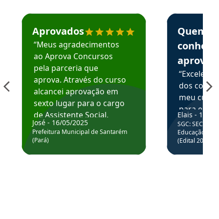
Estudante José recomenda o Aprova Concursos em depoime
Estudante Elai
Aprovados
Quem
“Meus agradecimentos
conhece
ao Aprova Concursos
aprova
pela parceria que
“Excelente
aprova. Através do curso
dos conte
alcancei aprovação em
meu curso,
sexto lugar para o cargo
para enten
de Assistente Social.
Elais - 15/07
colocar em
José - 16/05/2025
SGC: SEC BA - 
Hoje estou atuando na
através da
Prefeitura Municipal de Santarém
Educação Básic
Prefeitura de Santarém.
(Pará)
(Edital 2025_0
de questõe
Obrigado ao professores
e ao APROVA!”