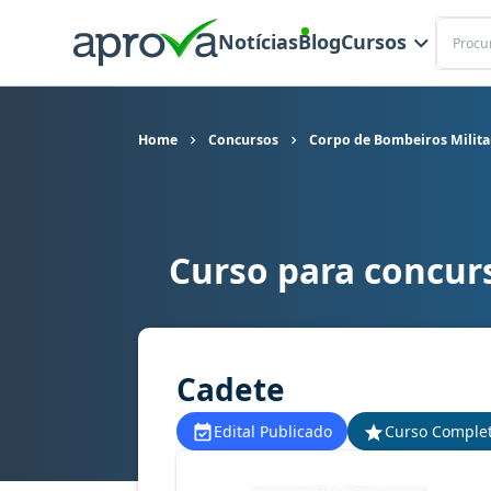
Buscar
Notícias
Blog
Cursos
Home
Concursos
Corpo de Bombeiros Milita
Curso para concur
Curso para concurso CBM MG - Corpo de Bombei
Cadete
Edital Publicado
Curso Comple