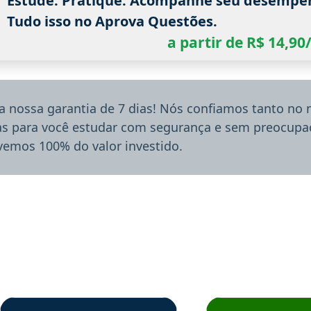
Estude. Pratique. Acompanhe seu desempe
Tudo isso no Aprova Questões.
a partir de R$ 14,9
a nossa garantia de 7 dias! Nós confiamos tanto no
ias para você estudar com segurança e sem preocupaç
lvemos 100% do valor investido.
rsos em depoimento
Estudante Sergio recomenda o Aprova Concursos em depoimento
Estudante Mário reco