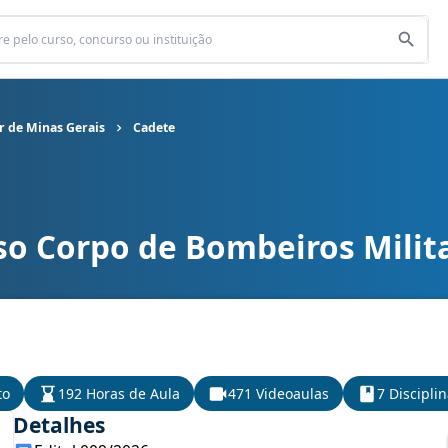
r de Minas Gerais
Cadete
so Corpo de Bombeiros Milit
ros Militar de Minas Gerais cargo Cadete
to
192 Horas de Aula
471 Videoaulas
7 Discipli
Detalhes