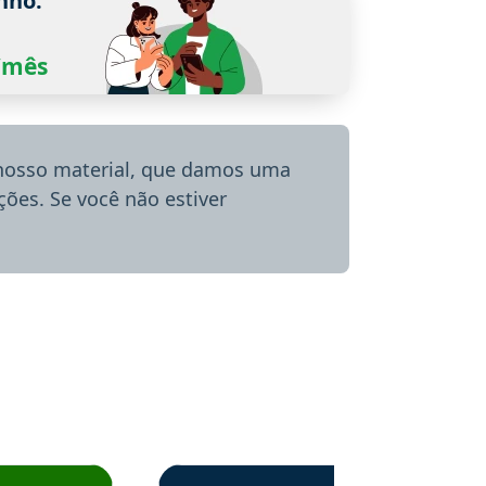
nho.
0/mês
 nosso material, que damos uma
ões. Se você não estiver
menda o Aprova Concursos em depoimento
Estudante Alessandra recomenda o Aprova 