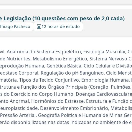
 Legislação (10 questões com peso de 2,0 cada)
/Thiago Pacheco
12 horas de estudo
l. Anatomia do Sistema Esquelético, Fisiologia Muscular, C
de Nutrientes, Metabolismo Energético, Sistema Nervoso Ce
Reprodução Humana, Genética Básica, Ciclo Celular e Divisão 
stase Corporal, Regulação do pH Sanguíneo, Ciclo Menstr
amatória, Tipos de Tecido Conjuntivo, Embriologia Humana,
tura e Função dos Órgãos Principais (Coração, Pulmões, Fí
s do Exercício no Corpo Humano, Doenças Cardiovasculares
nto Anormal, Hormônios do Estresse, Estrutura e Função d
Neuroplasticidade, Desenvolvimento Embrionário, Metaboli
ressão Arterial. Geografia Política e Humana de Minas Ger
rão disponibilizadas nas datas indicadas no ambiente de es