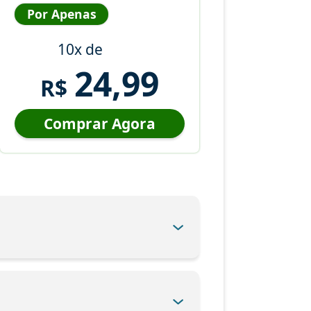
Por Apenas
10x de
24,99
R$
Comprar Agora