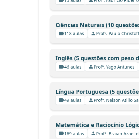
15 aulas
Profº. Fabrício Ribeir
Ciências Naturais (10 questõe
118 aulas
Profº. Paulo Christo
Inglês (5 questões com peso d
46 aulas
Profº. Yago Antunes
Língua Portuguesa (5 questõe
49 aulas
Profº. Nelson Atilio Sa
Matemática e Raciocínio Lógic
169 aulas
Profº. Braian Azael d