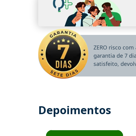
ZERO risco com 
garantia de 7 d
satisfeito, devo
Depoimentos
Estudante José recomenda o Aprova Concu