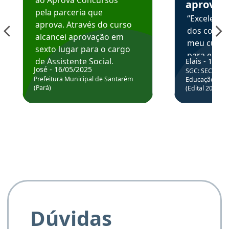
aprova
pela parceria que
“Excelente
aprova. Através do curso
dos conte
alcancei aprovação em
meu curso,
sexto lugar para o cargo
para enten
de Assistente Social.
Elais - 15/07
colocar em
José - 16/05/2025
SGC: SEC BA - 
Hoje estou atuando na
através da
Prefeitura Municipal de Santarém
Educação Básic
Prefeitura de Santarém.
(Pará)
(Edital 2025_0
de questõe
Obrigado ao professores
e ao APROVA!”
Dúvidas