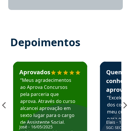
Depoimentos
Estudante José recomenda o Aprova Concursos em depoime
Estudante Elai
Aprovados
Quem
“Meus agradecimentos
conhece
ao Aprova Concursos
aprova
pela parceria que
“Excelente
aprova. Através do curso
dos conte
alcancei aprovação em
meu curso,
sexto lugar para o cargo
para enten
de Assistente Social.
Elais - 15/07
colocar em
José - 16/05/2025
SGC: SEC BA - 
Hoje estou atuando na