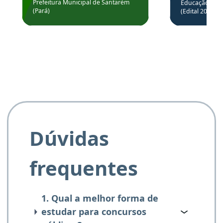
através da
Prefeitura Municipal de Santarém
Educação Básic
Prefeitura de Santarém.
(Pará)
(Edital 2025_0
de questõe
Obrigado ao professores
e ao APROVA!”
Dúvidas
frequentes
1. Qual a melhor forma de
estudar para concursos