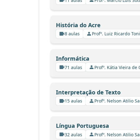
11 aulas
Profº. Marcio Luis Sot
História do Acre
8 aulas
Profº. Luiz Ricardo Ton
Informática
71 aulas
Profº. Kátia Vieira de
Interpretação de Texto
15 aulas
Profº. Nelson Atilio Sa
Língua Portuguesa
32 aulas
Profº. Nelson Atilio Sa