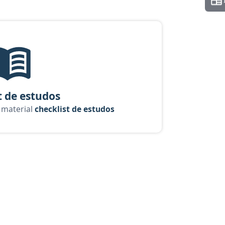
urso Aluno: Soldado - Combatente - Curso completo
Checklist de Estudos, material gratuito do Aprova Concursos pa
t de estudos
o material
checklist de estudos