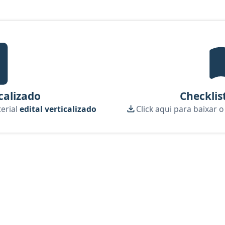
ital Verticalizado, material gratuito do Aprova Concursos para o c
icalizado
Checklis
terial
edital verticalizado
Click aqui para baixar 