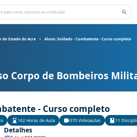
r do Estado do Acre
Aluno: Soldado - Combatente - Curso completo
so Corpo de Bombeiros Milita
os Militar do Estado do Acre cargo Aluno: Soldado - Combatente 
mbatente - Curso completo
to
162 Horas de Aula
370 Videoaulas
11 Discipl
Detalhes