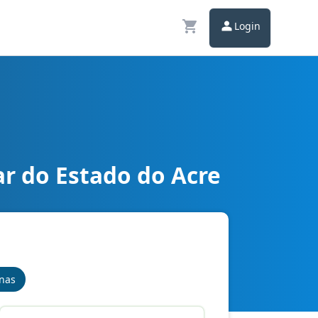
Login
r do Estado do Acre
- Curso completo
inas