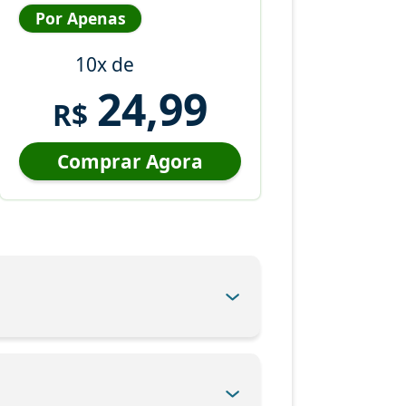
Por Apenas
10x de
24,99
R$
Comprar Agora