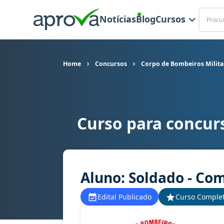
Buscar
Notícias
Blog
Cursos
Home
Concursos
Corpo de Bombeiros Milita
Curso para concur
Curso para concurso CBM AC - Corpo de Bombeir
Aluno: Soldado - Co
Edital Publicado
Curso Comple