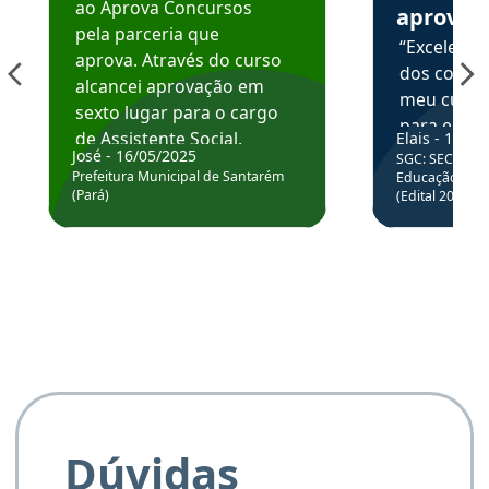
ao Aprova Concursos
aprova
pela parceria que
“Excelente
aprova. Através do curso
dos conte
alcancei aprovação em
meu curso,
sexto lugar para o cargo
para enten
de Assistente Social.
Elais - 15/07
colocar em
José - 16/05/2025
SGC: SEC BA - 
Hoje estou atuando na
através da
Prefeitura Municipal de Santarém
Educação Básic
Prefeitura de Santarém.
(Pará)
(Edital 2025_0
de questõe
Obrigado ao professores
e ao APROVA!”
Dúvidas