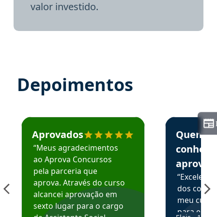
valor investido.
Depoimentos
Estudante José recomenda o Aprova Concursos em depoime
Estudante Elai
Aprovados
Quem
“Meus agradecimentos
conhece
ao Aprova Concursos
aprova
pela parceria que
“Excelente
aprova. Através do curso
dos conte
alcancei aprovação em
meu curso,
sexto lugar para o cargo
para enten