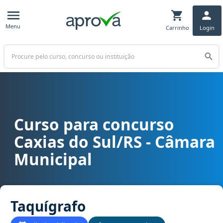
Menu
Carrinho
Login
Buscar
Curso para concurso
Curso para concurso Caxias do Sul/RS - Câmara Municipal cargo T
Caxias do Sul/RS - Câmara
Municipal
Taquígrafo