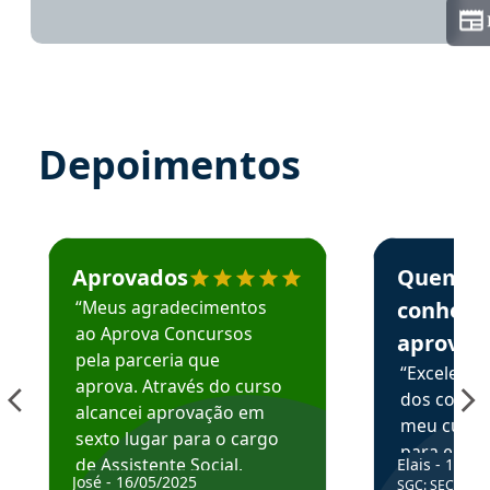
Depoimentos
Estudante José recomenda o Aprova Concursos em depoime
Estudante Elai
Aprovados
Quem
“Meus agradecimentos
conhece
ao Aprova Concursos
aprova
pela parceria que
“Excelente
aprova. Através do curso
dos conte
alcancei aprovação em
meu curso,
sexto lugar para o cargo
para enten
de Assistente Social.
Elais - 15/07
colocar em
José - 16/05/2025
SGC: SEC BA - 