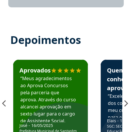
Depoimentos
Estudante José recomenda o Aprova Concursos em depoime
Estudante Elai
Aprovados
Quem
“Meus agradecimentos
conhece
ao Aprova Concursos
aprova
pela parceria que
“Excelente
aprova. Através do curso
dos conte
alcancei aprovação em
meu curso,
sexto lugar para o cargo
para enten
de Assistente Social.
Elais - 15/07
colocar em
José - 16/05/2025
SGC: SEC BA - 
Hoje estou atuando na
através da
Prefeitura Municipal de Santarém
Educação Básic