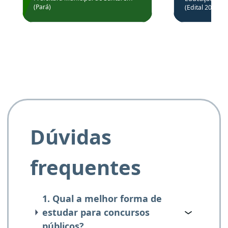
Prefeitura de Santarém.
(Pará)
(Edital 2025_0
de questõe
Obrigado ao professores
e ao APROVA!”
Dúvidas
frequentes
1. Qual a melhor forma de
estudar para concursos
públicos?