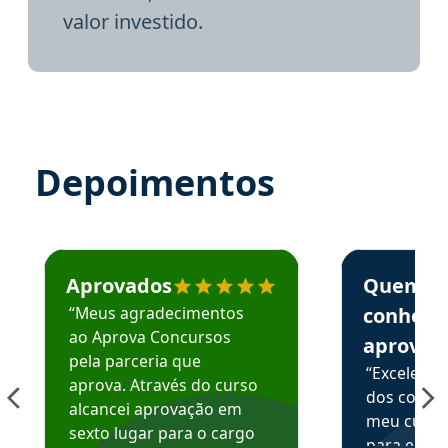
valor investido.
Depoimentos
Estudante José recomenda o Aprova Concursos em depoime
Estudante Elai
Aprovados
Quem
“Meus agradecimentos
conhece
ao Aprova Concursos
aprova
pela parceria que
“Excelente
aprova. Através do curso
dos conte
alcancei aprovação em
meu curso,
sexto lugar para o cargo
para enten