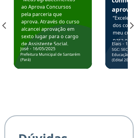
conhece
ao Aprova Concursos
aprova
pela parceria que
“Excelente
aprova. Através do curso
dos conte
alcancei aprovação em
meu curso,
sexto lugar para o cargo
para enten
de Assistente Social.
Elais - 15/07
colocar em
José - 16/05/2025
SGC: SEC BA - 
Hoje estou atuando na
através da
Prefeitura Municipal de Santarém
Educação Básic
Prefeitura de Santarém.
(Pará)
(Edital 2025_0
de questõe
Obrigado ao professores
e ao APROVA!”