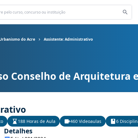
 Urbanismo do Acre
Assistente: Administrativo
so Conselho de Arquitetura 
tetura e Urbanismo do Acre cargo Assistente: Administrativo
rativo
to
188 Horas de Aula
460 Videoaulas
6 Discipli
Detalhes