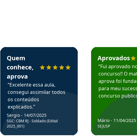
rsos em depoimento
Estudante Sergio recomenda o Aprova Concursos em depoimento
Estudante Mário reco
Quem
Aprovados
conhece,
“Fui aprovado n
concurso!! O mat
aprova
aprova foi fund
“Excelente essa aula,
para meu suces
consegui assimilar todos
concurso publico
os conteúdos
explicados.”
Sergio - 14/07/2025
Mário - 11/04/2025
SGC: CBM RJ - Soldado (Edital
2025_001)
SEJUSP