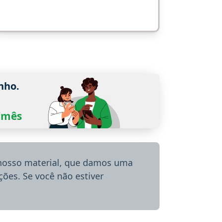
nho.
0/mês
 nosso material, que damos uma
ões. Se você não estiver