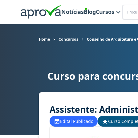
Buscar
Notícias
Blog
Cursos
Home
Concursos
Conselho de Arquitetura e
Curso para concur
Curso para concurso CAU AC - Conselho de Arqui
Assistente: Administ
Edital Publicado
Curso Comple