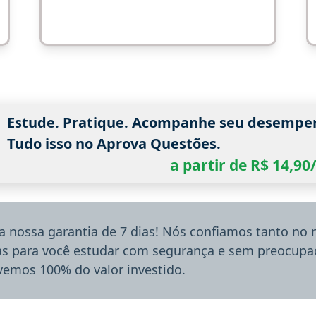
Estude. Pratique. Acompanhe seu desempe
Tudo isso no Aprova Questões.
a partir de R$ 14,9
a nossa garantia de 7 dias! Nós confiamos tanto no
ias para você estudar com segurança e sem preocupaç
lvemos 100% do valor investido.