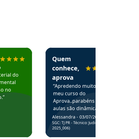
menda o Aprova Concursos em depoimento
Estudante Alessandra recomenda o Aprova 
Quem
o
conhece,
erial do
aprova
amental
“Apredendo muito no
so no
meu curso do
.”
Aprova..parabéns pelas
aulas são dinâmicas e
me ajudam a entender
Alessandra - 03/07/2025
melhor os assuntos.”
SGC: TJ PR - Técnico: Judiciário (Edital
2025_006)