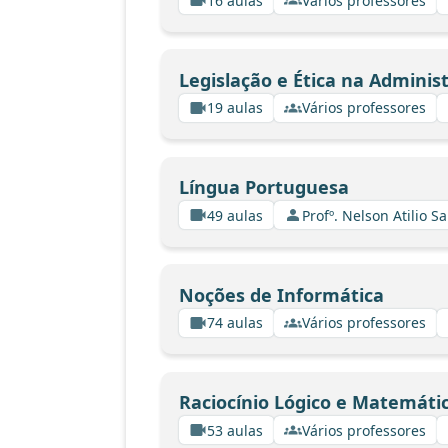
16 aulas
Vários professores
Legislação e Ética na Adminis
19 aulas
Vários professores
Língua Portuguesa
49 aulas
Profº. Nelson Atilio Sa
Noções de Informática
74 aulas
Vários professores
Raciocínio Lógico e Matemáti
53 aulas
Vários professores