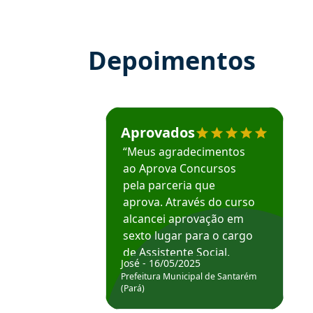
Depoimentos
Estudante José recomenda o Aprova Concu
Aprovados
“Meus agradecimentos
ao Aprova Concursos
pela parceria que
aprova. Através do curso
alcancei aprovação em
sexto lugar para o cargo
de Assistente Social.
José - 16/05/2025
Hoje estou atuando na
Prefeitura Municipal de Santarém
Prefeitura de Santarém.
(Pará)
Obrigado ao professores