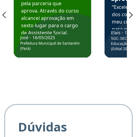
pela parceria que
“Excelente
aprova. Através do curso
dos conte
alcancei aprovação em
meu curso,
sexto lugar para o cargo
para enten
de Assistente Social.
Elais - 15/07
colocar em
José - 16/05/2025
SGC: SEC BA - 
Hoje estou atuando na
através da
Prefeitura Municipal de Santarém
Educação Básic
Prefeitura de Santarém.
(Pará)
(Edital 2025_0
de questõe
Obrigado ao professores
e ao APROVA!”
Dúvidas