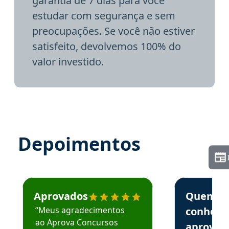
garantia de 7 dias para você
estudar com segurança e sem
preocupações. Se você não estiver
satisfeito, devolvemos 100% do
valor investido.
Depoimentos
Estudante José recomenda o Aprova Concursos em depoime
Estudante Elai
Aprovados
Quem
“Meus agradecimentos
conhece
ao Aprova Concursos
aprova