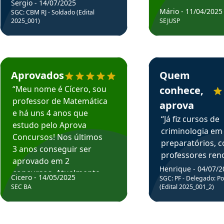
Sergio - 14/07/2025
Mário - 11/04/2025
SGC: CBM RJ - Soldado (Edital
2025_001)
SEJUSP
rsos em depoimento
Estudante Cicero recomenda o Aprova Concursos em depoimento
Estudante Henrique r
Aprovados
Quem
“Meu nome é Cícero, sou
conhece,
professor de Matemática
aprova
e há uns 4 anos que
“Já fiz cursos de
estudo pelo Aprova
criminologia em
Concursos! Nos últimos
preparatórios, 
3 anos conseguir ser
professores re
aprovado em 2
fiz curso em pós
Henrique - 04/07/2
concursos. Atualmente,
Cicero - 14/05/2025
graduação. Poré
SGC: PF - Delegado: Pol
estou atuando como
SEC BA
(Edital 2025_001_2)
Professor do Apr
professor de Matemática
sem dúvida, o m
do Estado da Bahia que
todos na discipl
fui aprovado estudando