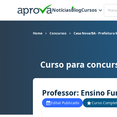
Buscar
Notícias
Blog
Cursos
Home
Concursos
Casa Nova/BA - Prefeitura 
Curso para concur
Curso para concurso Casa Nova/BA - Prefeitura
Professor: Ensino F
Edital Publicado
Curso Comple