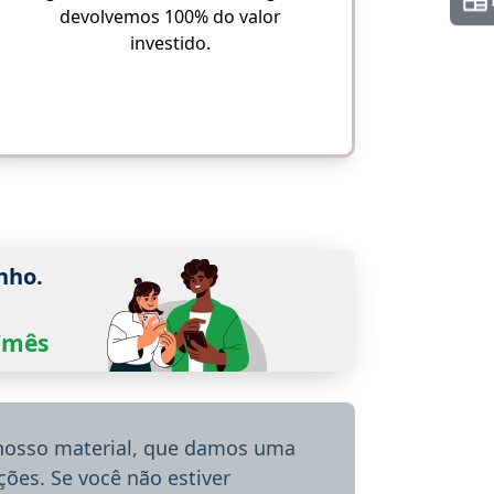
devolvemos 100% do valor
investido.
nho.
0/mês
 nosso material, que damos uma
ões. Se você não estiver