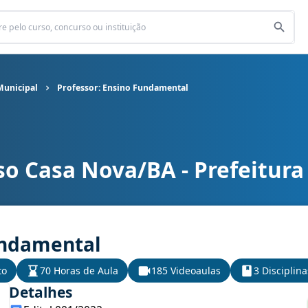
Municipal
Professor: Ensino Fundamental
so Casa Nova/BA - Prefeitura
 Municipal cargo Professor: Ensino Fundamental
undamental
to
70 Horas de Aula
185 Videoaulas
3 Disciplina
Detalhes