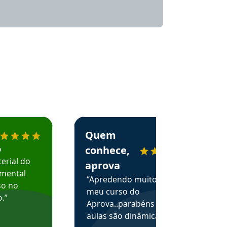
menda o Aprova Concursos em depoimento
Estudante Alessandra recomenda o Aprova 
Quem
o
conhece,
erial do
aprova
amental
“Apredendo muito no
so no
meu curso do
.”
Aprova..parabéns pelas
aulas são dinâmicas e