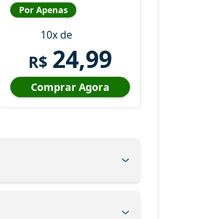
Por Apenas
10x de
24,99
R$
Comprar Agora