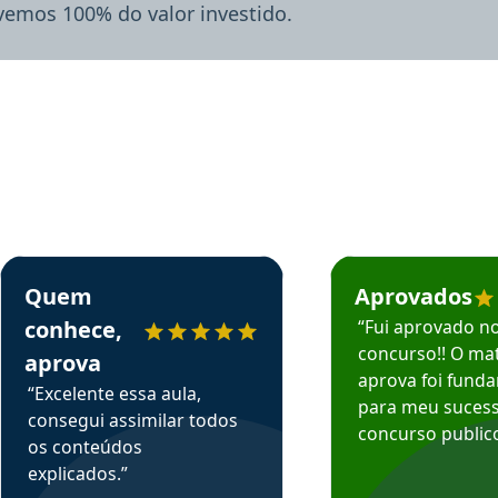
lvemos 100% do valor investido.
rsos em depoimento
Estudante Sergio recomenda o Aprova Concursos em depoimento
Estudante Mário reco
Quem
Aprovados
conhece,
“Fui aprovado n
concurso!! O mat
aprova
aprova foi fund
“Excelente essa aula,
para meu suces
consegui assimilar todos
concurso publico
os conteúdos
explicados.”