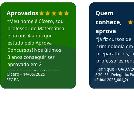
rsos em depoimento
Estudante Cicero recomenda o Aprova Concursos em depoimento
Estudante Henrique r
Aprovados
Quem
“Meu nome é Cícero, sou
conhece,
professor de Matemática
aprova
e há uns 4 anos que
“Já fiz cursos de
estudo pelo Aprova
criminologia em
Concursos! Nos últimos
preparatórios, 
3 anos conseguir ser
professores re
aprovado em 2
fiz curso em pós
Henrique - 04/07/2
concursos. Atualmente,
Cicero - 14/05/2025
graduação. Poré
SGC: PF - Delegado: Pol
estou atuando como
SEC BA
(Edital 2025_001_2)
Professor do Apr
professor de Matemática
sem dúvida, o m
do Estado da Bahia que
todos na discipl
fui aprovado estudando
Criminologia! Ex
com o Aprova.”
didática e objeti
Parabéns a todo