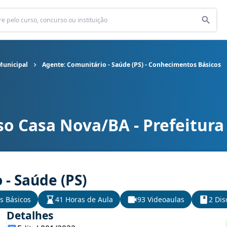
Municipal
Agente: Comunitário - Saúde (PS) - Conhecimentos Básicos
so Casa Nova/BA - Prefeitura
Municipal cargo Agente: Comunitário - Saúde (PS) - Conhecimentos
- Saúde (PS)
s Básicos
41 Horas de Aula
93 Videoaulas
2 Dis
Detalhes