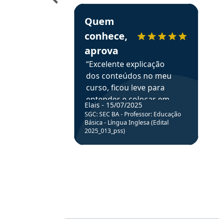
Estudante Elais recomenda o Aprova Concu
Quem
conhece,
aprova
“Excelente explicação
dos conteúdos no meu
curso, ficou leve para
entender e colocar em
Elais - 15/07/2025
prática através da
SGC: SEC BA - Professor: Educação
resolução de questões.”
Básica - Língua Inglesa (Edital
2025_013_pss)