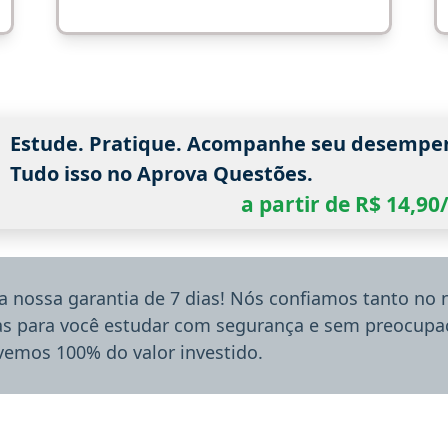
Estude. Pratique. Acompanhe seu desempe
Tudo isso no Aprova Questões.
a partir de R$ 14,9
a nossa garantia de 7 dias! Nós confiamos tanto no
ias para você estudar com segurança e sem preocupaç
lvemos 100% do valor investido.