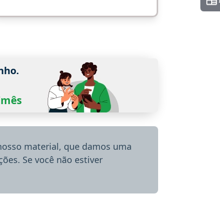
nho.
0/mês
 nosso material, que damos uma
ões. Se você não estiver