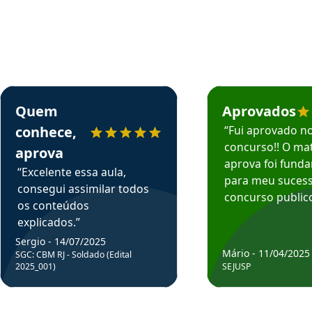
rsos em depoimento
Estudante Sergio recomenda o Aprova Concursos em depoimento
Estudante Mário reco
Quem
Aprovados
conhece,
“Fui aprovado n
concurso!! O mat
aprova
aprova foi fund
“Excelente essa aula,
para meu suces
consegui assimilar todos
concurso publico
os conteúdos
explicados.”
Sergio - 14/07/2025
Mário - 11/04/2025
SGC: CBM RJ - Soldado (Edital
2025_001)
SEJUSP