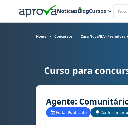
Buscar
Notícias
Blog
Cursos
Home
Concursos
Casa Nova/BA - Prefeitura 
Curso para concur
Curso para concurso Casa Nova/BA - Prefeitura 
Agente: Comunitário 
Edital Publicado
Conhecimento