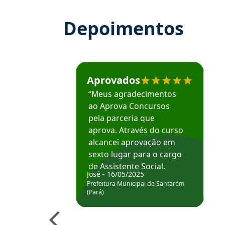
Depoimentos
Estudante José recomenda o Aprova Concu
Aprovados
“Meus agradecimentos
ao Aprova Concursos
pela parceria que
aprova. Através do curso
alcancei aprovação em
sexto lugar para o cargo
de Assistente Social.
José - 16/05/2025
Hoje estou atuando na
Prefeitura Municipal de Santarém
Prefeitura de Santarém.
(Pará)
Obrigado ao professores
e ao APROVA!”