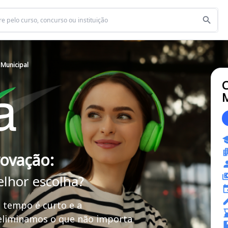
 Municipal
C
M
rovação:
elhor escolha?
 tempo é curto e a
 eliminamos o que não importa