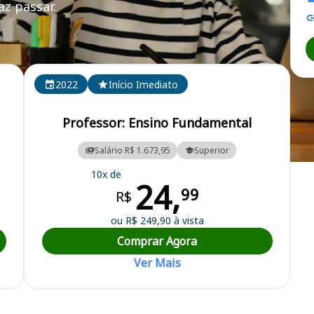
z passar.
2022
Início Imediato
Professor: Ensino Fundamental
Salário R$ 1.673,95
Superior
cipal
10x de
24,
99
R$
ou R$ 249,90 à vista
Comprar Agora
Ver Mais