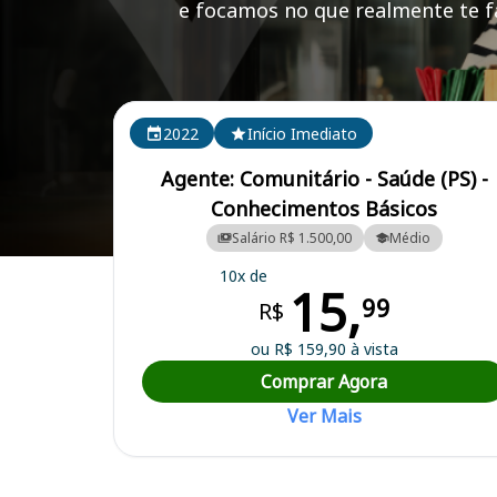
e focamos no que realmente te fa
Cursos em destaque para passar no concurso
2022
Início Imediato
Agente: Comunitário - Saúde (PS) -
Conhecimentos Básicos
Salário R$ 1.500,00
Médio
Curso Preparatório para o Concurso Casa Nova/BA - Prefeitura Muni
10x de
15,
99
R$
ou R$ 159,90 à vista
Comprar Agora
Ver Mais