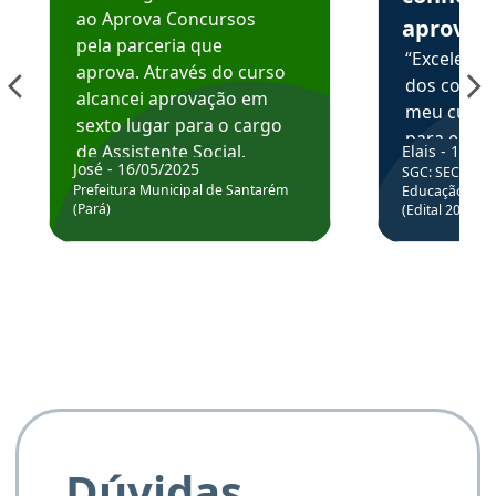
ao Aprova Concursos
aprova
pela parceria que
“Excelente
aprova. Através do curso
dos conte
alcancei aprovação em
meu curso,
sexto lugar para o cargo
para enten
de Assistente Social.
Elais - 15/07
colocar em
José - 16/05/2025
SGC: SEC BA - 
Hoje estou atuando na
através da
Prefeitura Municipal de Santarém
Educação Básic
Prefeitura de Santarém.
(Pará)
(Edital 2025_0
de questõe
Obrigado ao professores
e ao APROVA!”
Dúvidas