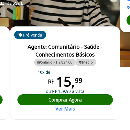
z passar.
Pré-venda
Agente: Comunitário - Saúde -
Conhecimentos Básicos
Salário R$ 2.824,00
Médio
ipal
10x de
15,
99
R$
ou R$ 159,90 à vista
Comprar Agora
Ver Mais