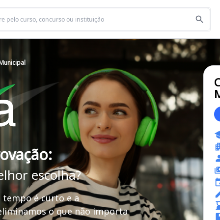
 Municipal
C
M
rovação:
elhor escolha?
 tempo é curto e a
 eliminamos o que não importa