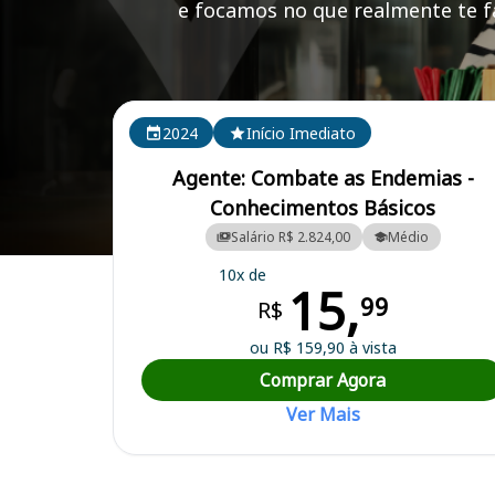
e focamos no que realmente te fa
Cursos em destaque para passar no concurso
2024
Início Imediato
Agente: Combate as Endemias -
Conhecimentos Básicos
Salário R$ 2.824,00
Médio
Curso Preparatório para o Concurso Carlópolis/PR - Prefeitura Munic
10x de
15,
99
R$
ou R$ 159,90 à vista
Comprar Agora
Ver Mais