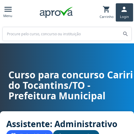
Menu
Carrinho
Login
Buscar
Curso para concurso Cariri
Curso para concurso Cariri do Tocantins/TO - Prefeitura Municipal 
do Tocantins/TO -
Prefeitura Municipal
Assistente: Administrativo