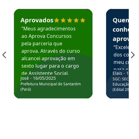
Estudante José recomenda o Aprova Concursos em depoime
Estudante Elai
Aprovados
Quem
“Meus agradecimentos
conhece
ao Aprova Concursos
aprova
pela parceria que
“Excelente
aprova. Através do curso
dos conte
alcancei aprovação em
meu curso,
sexto lugar para o cargo
para enten
de Assistente Social.
Elais - 15/07
colocar em
José - 16/05/2025
SGC: SEC BA - 
Hoje estou atuando na
através da
Prefeitura Municipal de Santarém
Educação Básic
Prefeitura de Santarém.
(Pará)
(Edital 2025_0
de questõe
Obrigado ao professores
e ao APROVA!”