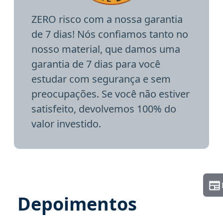
ZERO risco com a nossa garantia
de 7 dias! Nós confiamos tanto no
nosso material, que damos uma
garantia de 7 dias para você
estudar com segurança e sem
preocupações. Se você não estiver
satisfeito, devolvemos 100% do
valor investido.
Depoimentos