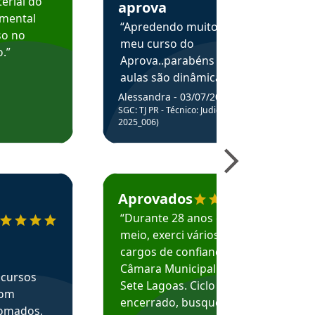
erial do
aprova
amental
“Apredendo muito no
so no
meu curso do
.”
Aprova..parabéns pelas
aulas são dinâmicas e
me ajudam a entender
Alessandra - 03/07/2025
melhor os assuntos.”
SGC: TJ PR - Técnico: Judiciário (Edital
2025_006)
ecomenda o Aprova Concursos em depoimento
Estudante Caio recomenda o Aprova Concur
Aprovados
“Durante 28 anos e
meio, exerci vários
cargos de confiança na
Câmara Municipal de
 cursos
Sete Lagoas. Ciclo
com
encerrado, busquei
nomados,