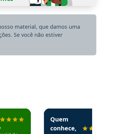
 nosso material, que damos uma
ões. Se você não estiver
menda o Aprova Concursos em depoimento
Estudante Alessandra recomenda o Aprova 
Quem
o
conhece,