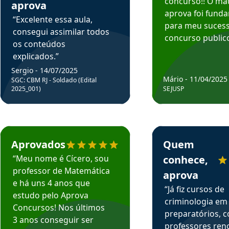
concurso!! O mat
aprova
aprova foi fund
“Excelente essa aula,
para meu suces
consegui assimilar todos
concurso publico
os conteúdos
explicados.”
Sergio - 14/07/2025
Mário - 11/04/2025
SGC: CBM RJ - Soldado (Edital
2025_001)
SEJUSP
rsos em depoimento
Estudante Cicero recomenda o Aprova Concursos em depoimento
Estudante Henrique r
Aprovados
Quem
“Meu nome é Cícero, sou
conhece,
professor de Matemática
aprova
e há uns 4 anos que
“Já fiz cursos de
estudo pelo Aprova
criminologia em
Concursos! Nos últimos
preparatórios, 
3 anos conseguir ser
professores re