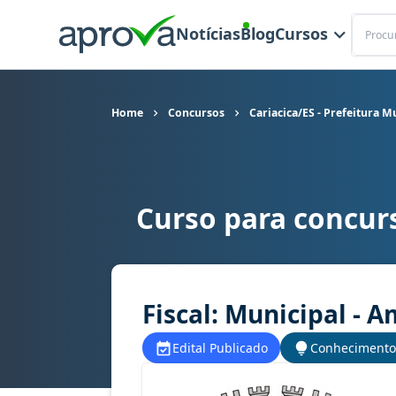
Buscar
Notícias
Blog
Cursos
Home
Concursos
Cariacica/ES - Prefeitura M
Curso para concurs
Curso para concurso Cariacica/ES - Prefeitura M
Fiscal: Municipal - 
Edital Publicado
Conhecimento