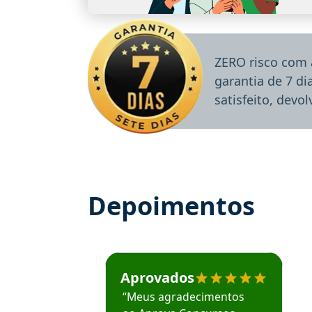
ZERO risco com 
garantia de 7 d
satisfeito, devo
Depoimentos
Estudante José recomenda o Aprova Concu
Aprovados
“Meus agradecimentos