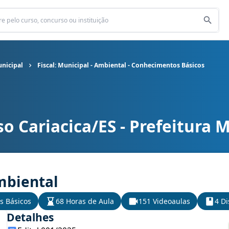
unicipal
Fiscal: Municipal - Ambiental - Conhecimentos Básicos
o Cariacica/ES - Prefeitura 
unicipal cargo Fiscal: Municipal - Ambiental - Conhecimentos Bási
Ambiental
s Básicos
68 Horas de Aula
151 Videoaulas
4 Di
Detalhes