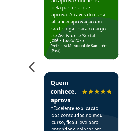
ao Aprova Concursos
pela parceria que
aprova. Através do curso
alcancei aprovação em
sexto lugar para o cargo
de Assistente Social.
José - 16/05/2025
Hoje estou atuando na
Prefeitura Municipal de Santarém
Prefeitura de Santarém.
(Pará)
Obrigado ao professores
e ao APROVA!”
Estudante Elais recomenda o Aprova Concu
Quem
conhece,
aprova
“Excelente explicação
dos conteúdos no meu
curso, ficou leve para
entender e colocar em