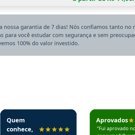
a nossa garantia de 7 dias! Nós confiamos tanto no
ias para você estudar com segurança e sem preocupaç
lvemos 100% do valor investido.
rsos em depoimento
Estudante Sergio recomenda o Aprova Concursos em depoimento
Estudante Mário reco
Quem
Aprovados
conhece,
“Fui aprovado n