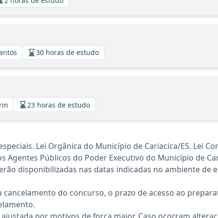
2 horas de estudo
Santos
30 horas de estudo
rin
23 horas de estudo
speciais. Lei Orgânica do Município de Cariacica/ES. Lei C
os Agentes Públicos do Poder Executivo do Município de Ca
rão disponibilizadas nas datas indicadas no ambiente de es
 cancelamento do concurso, o prazo de acesso ao preparat
elamento.
 ajustada por motivos de força maior. Caso ocorram altera