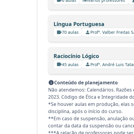
6 aulas
Vários professores
Língua Portuguesa
70 aulas
Profº. Valber Freitas 
Raciocínio Lógico
45 aulas
Profº. André Luis Tata
Conteúdo de planejamento
Não atendemos: Calendários. Razões e
2023. Código de Ética e Integridade d
*Se houver aulas em produção, elas se
disciplina, após o início do curso.
**Em caso de suspensão, anulação ou
contar da data da suspensão ou canc
***A relação de professores pode ser