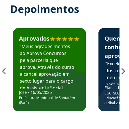
Depoimentos
Estudante José recomenda o Aprova Concursos em depoime
Estudante Elai
Aprovados
Quem
“Meus agradecimentos
conhece
ao Aprova Concursos
aprova
pela parceria que
“Excelente
aprova. Através do curso
dos conte
alcancei aprovação em
meu curso,
sexto lugar para o cargo
para enten
de Assistente Social.
Elais - 15/07
colocar em
José - 16/05/2025
SGC: SEC BA - 
Hoje estou atuando na
através da
Prefeitura Municipal de Santarém
Educação Básic
Prefeitura de Santarém.
(Pará)
(Edital 2025_0
de questõe
Obrigado ao professores
e ao APROVA!”