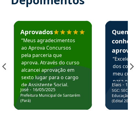
Depoimentos
Estudante José recomenda o Aprova Concursos em depoime
Estudante Elai
Aprovados
Quem
“Meus agradecimentos
conhece
ao Aprova Concursos
aprova
pela parceria que
“Excelente
aprova. Através do curso
dos conte
alcancei aprovação em
meu curso,
sexto lugar para o cargo
para enten
de Assistente Social.
Elais - 15/07
colocar em
José - 16/05/2025
SGC: SEC BA - 
Hoje estou atuando na
através da
Prefeitura Municipal de Santarém
Educação Básic
Prefeitura de Santarém.
(Pará)
(Edital 2025_0
de questõe
Obrigado ao professores
e ao APROVA!”