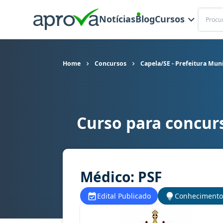
Buscar
Notícias
Blog
Cursos
Home
Concursos
Capela/SE - Prefeitura Mun
Curso para concurs
Curso para concurso Capela/SE - Prefeitura Mun
Médico: PSF
Edital Publicado
Conhecimento