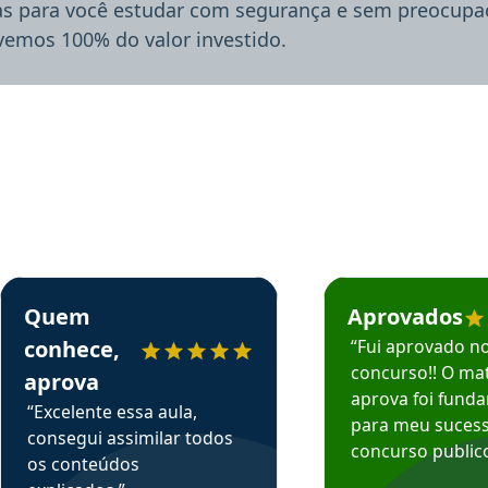
ias para você estudar com segurança e sem preocupaç
lvemos 100% do valor investido.
rsos em depoimento
Estudante Sergio recomenda o Aprova Concursos em depoimento
Estudante Mário reco
Quem
Aprovados
conhece,
“Fui aprovado n
concurso!! O mat
aprova
aprova foi fund
“Excelente essa aula,
para meu suces
consegui assimilar todos
concurso publico
os conteúdos