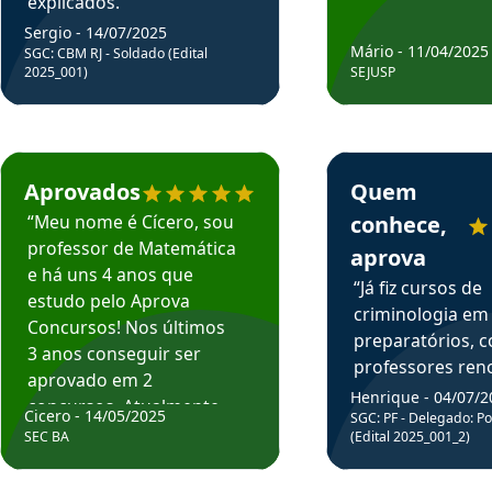
explicados.”
Sergio - 14/07/2025
Mário - 11/04/2025
SGC: CBM RJ - Soldado (Edital
2025_001)
SEJUSP
rsos em depoimento
Estudante Cicero recomenda o Aprova Concursos em depoimento
Estudante Henrique r
Aprovados
Quem
“Meu nome é Cícero, sou
conhece,
professor de Matemática
aprova
e há uns 4 anos que
“Já fiz cursos de
estudo pelo Aprova
criminologia em
Concursos! Nos últimos
preparatórios, 
3 anos conseguir ser
professores re
aprovado em 2
fiz curso em pós
Henrique - 04/07/2
concursos. Atualmente,
Cicero - 14/05/2025
graduação. Poré
SGC: PF - Delegado: Pol
estou atuando como
SEC BA
(Edital 2025_001_2)
Professor do Apr
professor de Matemática
sem dúvida, o m
do Estado da Bahia que