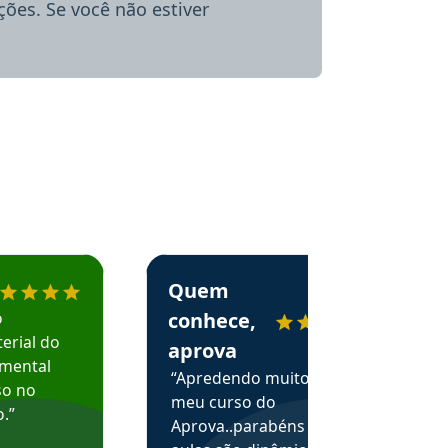
ões. Se você não estiver
menda o Aprova Concursos em depoimento
Estudante Alessandra recomenda o Aprova 
Quem
o
conhece,
erial do
aprova
amental
“Apredendo muito no
so no
meu curso do
.”
Aprova..parabéns pelas