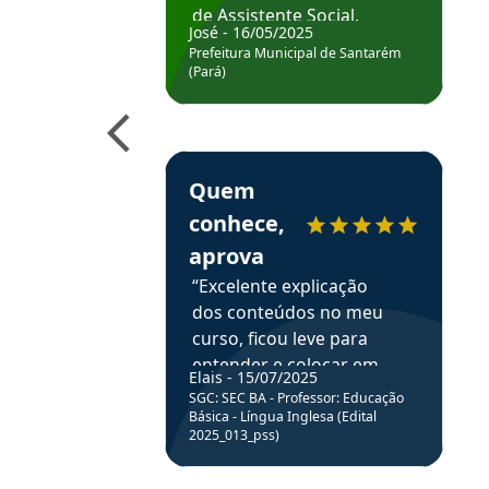
de Assistente Social.
José - 16/05/2025
Hoje estou atuando na
Prefeitura Municipal de Santarém
Prefeitura de Santarém.
(Pará)
Obrigado ao professores
e ao APROVA!”
Estudante Elais recomenda o Aprova Concu
Quem
conhece,
aprova
“Excelente explicação
dos conteúdos no meu
curso, ficou leve para
entender e colocar em
Elais - 15/07/2025
prática através da
SGC: SEC BA - Professor: Educação
resolução de questões.”
Básica - Língua Inglesa (Edital
2025_013_pss)