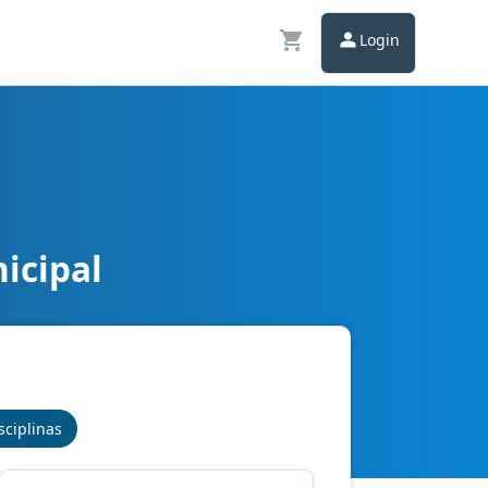
Login
icipal
sciplinas