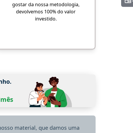
gostar da nossa metodologia,
devolvemos 100% do valor
investido.
nho.
0/mês
 nosso material, que damos uma