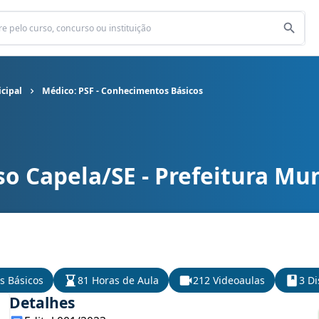
icipal
Médico: PSF - Conhecimentos Básicos
o Capela/SE - Prefeitura Mun
icipal cargo Médico: PSF - Conhecimentos Básicos
s Básicos
81 Horas de Aula
212 Videoaulas
3 Di
Detalhes