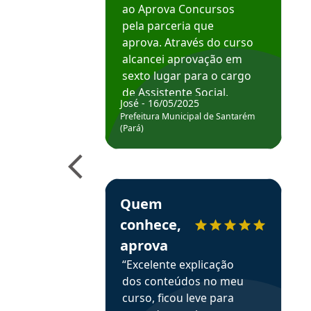
ao Aprova Concursos
pela parceria que
aprova. Através do curso
alcancei aprovação em
sexto lugar para o cargo
de Assistente Social.
José - 16/05/2025
Hoje estou atuando na
Prefeitura Municipal de Santarém
Prefeitura de Santarém.
(Pará)
Obrigado ao professores
e ao APROVA!”
Estudante Elais recomenda o Aprova Concu
Quem
conhece,
aprova
“Excelente explicação
dos conteúdos no meu
curso, ficou leve para