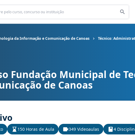
nologia da Informação e Comunicação de Canoas
Técnico: Administra
so Fundação Municipal de Te
o Municipal de Tecnologia da Informação e Comunicação de Canoas
unicação de Canoas
ivo
to
150 Horas de Aula
349 Videoaulas
4 Discipli