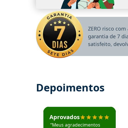
ZERO risco com 
garantia de 7 d
satisfeito, devo
Depoimentos
Estudante José recomenda o Aprova Concu
Aprovados
“Meus agradecimentos