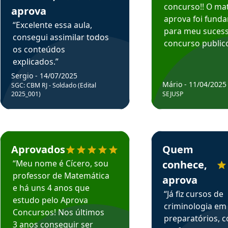
concurso!! O mat
aprova
aprova foi fund
“Excelente essa aula,
para meu suces
consegui assimilar todos
concurso publico
os conteúdos
explicados.”
Sergio - 14/07/2025
Mário - 11/04/2025
SGC: CBM RJ - Soldado (Edital
2025_001)
SEJUSP
rsos em depoimento
Estudante Cicero recomenda o Aprova Concursos em depoimento
Estudante Henrique r
Aprovados
Quem
“Meu nome é Cícero, sou
conhece,
professor de Matemática
aprova
e há uns 4 anos que
“Já fiz cursos de
estudo pelo Aprova
criminologia em
Concursos! Nos últimos
preparatórios, 
3 anos conseguir ser