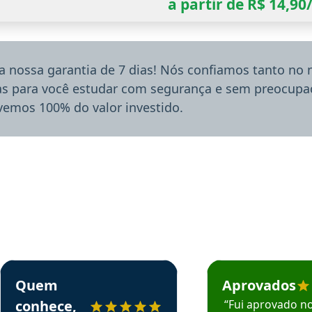
a partir de R$ 14,9
a nossa garantia de 7 dias! Nós confiamos tanto no
ias para você estudar com segurança e sem preocupaç
lvemos 100% do valor investido.
rsos em depoimento
Estudante Sergio recomenda o Aprova Concursos em depoimento
Estudante Mário reco
Quem
Aprovados
conhece,
“Fui aprovado n