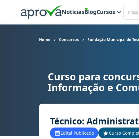
Buscar
Notícias
Blog
Cursos
Home
Concursos
Fundação Municipal de Tec
Curso para concur
Curso para concurso CANOASTEC (RS) - Fundaçã
Informação e Com
Técnico: Administrat
Edital Publicado
Curso Comple