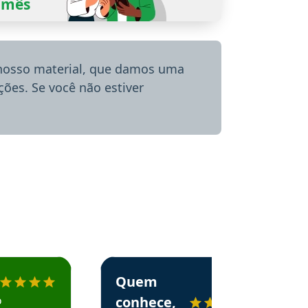
0/mês
 nosso material, que damos uma
ões. Se você não estiver
menda o Aprova Concursos em depoimento
Estudante Alessandra recomenda o Aprova 
Quem
o
conhece,