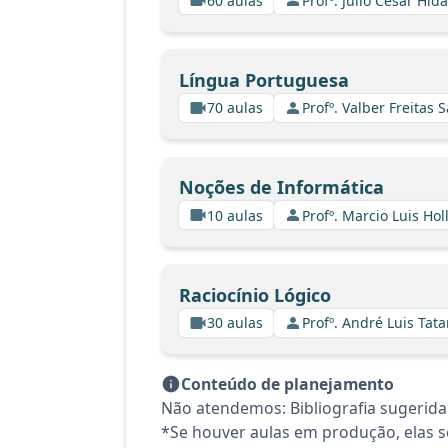
60 aulas
Profº. Julio Cesar Hid
Língua Portuguesa
70 aulas
Profº. Valber Freitas 
Noções de Informática
10 aulas
Profº. Marcio Luis Ho
Raciocínio Lógico
30 aulas
Profº. André Luis Tata
Conteúdo de planejamento
Não atendemos: Bibliografia sugerida.
*Se houver aulas em produção, elas se