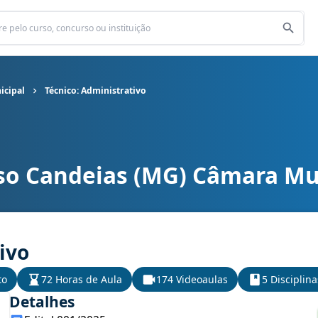
icipal
Técnico: Administrativo
so Candeias (MG) Câmara Mu
cipal cargo Técnico: Administrativo
ivo
to
72 Horas de Aula
174 Videoaulas
5 Disciplina
Detalhes