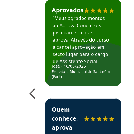
Estudante José recomenda o Aprova Concu
Aprovados
“Meus agradecimentos
ao Aprova Concursos
pela parceria que
aprova. Através do curso
alcancei aprovação em
sexto lugar para o cargo
de Assistente Social.
José - 16/05/2025
Hoje estou atuando na
Prefeitura Municipal de Santarém
Prefeitura de Santarém.
(Pará)
Obrigado ao professores
e ao APROVA!”
Estudante Elais recomenda o Aprova Concu
Quem
conhece,
aprova