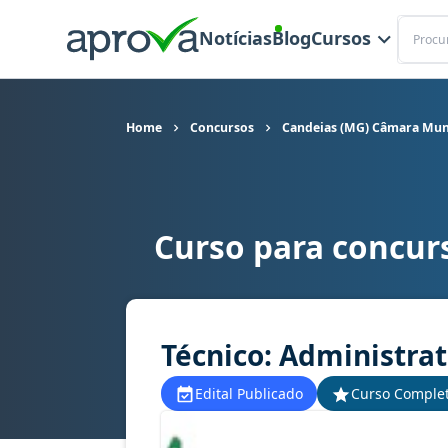
Buscar
Notícias
Blog
Cursos
Home
Concursos
Candeias (MG) Câmara Mun
Curso para concur
Curso para concurso Candeias (MG) Câmara Muni
Técnico: Administrat
Edital Publicado
Curso Comple