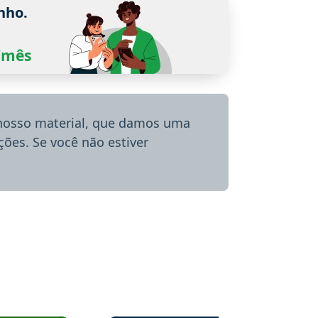
nho.
0/mês
 nosso material, que damos uma
ões. Se você não estiver