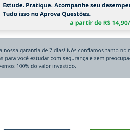
Estude. Pratique. Acompanhe seu desempe
Tudo isso no Aprova Questões.
a partir de R$ 14,9
a nossa garantia de 7 dias! Nós confiamos tanto no
ias para você estudar com segurança e sem preocupaç
lvemos 100% do valor investido.