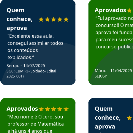
rsos em depoimento
Estudante Sergio recomenda o Aprova Concursos em depoimento
Estudante Mário reco
Quem
Aprovados
conhece,
“Fui aprovado n
concurso!! O mat
aprova
aprova foi fund
“Excelente essa aula,
para meu suces
consegui assimilar todos
concurso publico
os conteúdos
explicados.”
Sergio - 14/07/2025
Mário - 11/04/2025
SGC: CBM RJ - Soldado (Edital
2025_001)
SEJUSP
rsos em depoimento
Estudante Cicero recomenda o Aprova Concursos em depoimento
Estudante Henrique r
Aprovados
Quem
“Meu nome é Cícero, sou
conhece,
professor de Matemática
aprova
e há uns 4 anos que