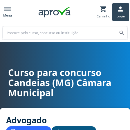
Menu
Carrinho
Login
Buscar
Curso para concurso
Curso para concurso Candeias (MG) Câmara Municipal cargo Adv
Candeias (MG) Câmara
Municipal
Advogado