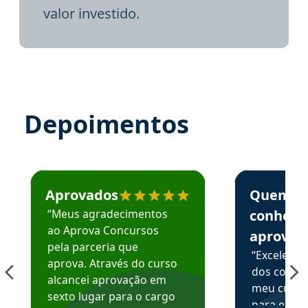
valor investido.
Depoimentos
Estudante José recomenda o Aprova Concursos em depoime
Estudante Elai
Aprovados
Quem
“Meus agradecimentos
conhece
ao Aprova Concursos
aprova
pela parceria que
“Excelente
aprova. Através do curso
dos conte
alcancei aprovação em
meu curso,
sexto lugar para o cargo
para enten