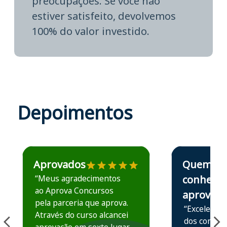
preocupações. Se você não
estiver satisfeito, devolvemos
100% do valor investido.
Depoimentos
Estudante José recomenda o Aprova Concursos em depoime
Estudante Elais
Aprovados
Quem
“Meus agradecimentos
conhece,
ao Aprova Concursos
aprova
pela parceria que aprova.
“Excelente 
Através do curso alcancei
dos conteú