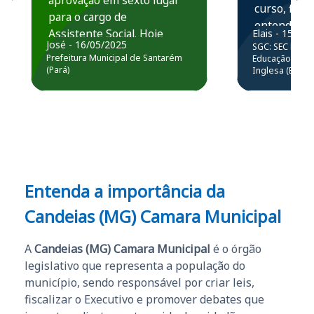
aprovação em sexto lugar
curso, ficou
para o cargo de
entender e
Assistente Social. Hoje
Elais - 15/07
prática atr
José - 16/05/2025
SGC: SEC BA - 
estou atuando na
resolução 
Prefeitura Municipal de Santarém
Educação Básic
Prefeitura de Santarém.
(Pará)
Inglesa (Edital
questões.”
Obrigado ao professores
e ao APROVA!”
Entenda a importância da
Candeias (MG) Camara Municipal
A
Candeias (MG) Camara Municipal
é o órgão
legislativo que representa a população do
município, sendo responsável por criar leis,
fiscalizar o Executivo e promover debates que