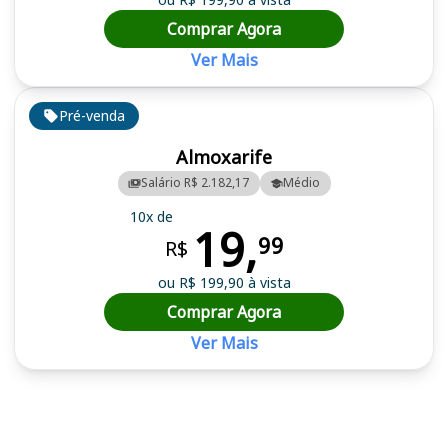
Comprar Agora
Ver Mais
Pré-venda
Almoxarife
Salário R$ 2.182,17
Médio
10x de
19,
99
R$
ou R$ 199,90 à vista
Comprar Agora
Ver Mais
Cursos em destaque para passar no concurso FHJA