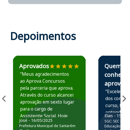
Depoimentos
Estudante José recomenda o Aprova Concursos em depoime
Estudante Elais
Aprovados
Quem
“Meus agradecimentos
conhece,
ao Aprova Concursos
aprova
pela parceria que aprova.
“Excelente 
Através do curso alcancei
dos conteú
aprovação em sexto lugar
curso, ficou
para o cargo de
entender e
Assistente Social. Hoje
Elais - 15/07
prática atr
José - 16/05/2025
SGC: SEC BA - 
estou atuando na
resolução 
Prefeitura Municipal de Santarém
Educação Básic
Prefeitura de Santarém.