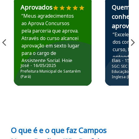
Aprovados
Quem
“Meus agradecimentos
conhece,
ao Aprova Concursos
aprova
pela parceria que aprova.
“Excelente 
Através do curso alcancei
dos conteú
aprovação em sexto lugar
curso, ficou
para o cargo de
entender e
Assistente Social. Hoje
Elais - 15/07
prática atr
José - 16/05/2025
SGC: SEC BA - 
estou atuando na
resolução 
Prefeitura Municipal de Santarém
Educação Básic
Prefeitura de Santarém.
(Pará)
Inglesa (Edital
questões.”
Obrigado ao professores
e ao APROVA!”
O que é e o que faz Campos