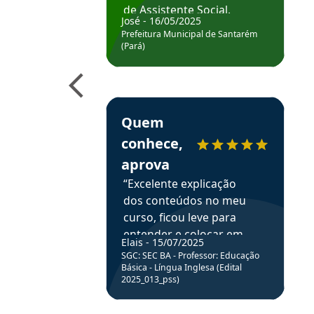
de Assistente Social.
José - 16/05/2025
Hoje estou atuando na
Prefeitura Municipal de Santarém
Prefeitura de Santarém.
(Pará)
Obrigado ao professores
e ao APROVA!”
Estudante Elais recomenda o Aprova Concu
Quem
conhece,
aprova
“Excelente explicação
dos conteúdos no meu
curso, ficou leve para
entender e colocar em
Elais - 15/07/2025
prática através da
SGC: SEC BA - Professor: Educação
resolução de questões.”
Básica - Língua Inglesa (Edital
2025_013_pss)