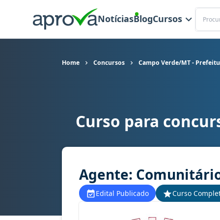
Buscar
Notícias
Blog
Cursos
Home
Concursos
Campo Verde/MT - Prefeitu
Curso para concur
Curso para concurso Campo Verde/MT - Prefeitu
Agente: Comunitário
Edital Publicado
Curso Comple