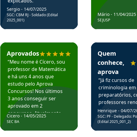
explicados.”
Sergio - 14/07/2025
Mário - 11/04/2025
SGC: CBM RJ - Soldado (Edital
2025_001)
SEJUSP
rsos em depoimento
Estudante Cicero recomenda o Aprova Concursos em depoimento
Estudante Henrique r
Aprovados
Quem
“Meu nome é Cícero, sou
conhece,
professor de Matemática
aprova
e há uns 4 anos que
“Já fiz cursos de
estudo pelo Aprova
criminologia em
Concursos! Nos últimos
preparatórios, 
3 anos conseguir ser
professores re
aprovado em 2
fiz curso em pós
Henrique - 04/07/2
concursos. Atualmente,
Cicero - 14/05/2025
graduação. Poré
SGC: PF - Delegado: Pol
estou atuando como
SEC BA
(Edital 2025_001_2)
Professor do Apr
professor de Matemática
sem dúvida, o m
do Estado da Bahia que