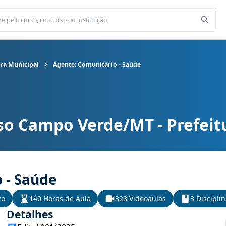
ra Municipal
Agente: Comunitário - Saúde
so Campo Verde/MT - Prefeit
ra Municipal cargo Agente: Comunitário - Saúde
 - Saúde
to
140 Horas de Aula
328 Videoaulas
3 Discipli
Detalhes