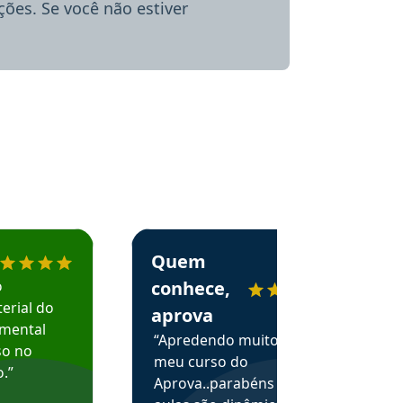
ões. Se você não estiver
menda o Aprova Concursos em depoimento
Estudante Alessandra recomenda o Aprova 
Quem
o
conhece,
erial do
aprova
amental
“Apredendo muito no
so no
meu curso do
.”
Aprova..parabéns pelas