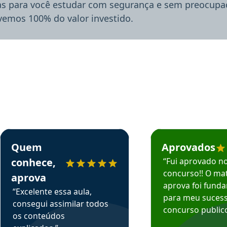
ias para você estudar com segurança e sem preocupaç
lvemos 100% do valor investido.
rsos em depoimento
Estudante Sergio recomenda o Aprova Concursos em depoimento
Estudante Mário reco
Quem
Aprovados
conhece,
“Fui aprovado n
concurso!! O mat
aprova
aprova foi fund
“Excelente essa aula,
para meu suces
consegui assimilar todos
concurso publico
os conteúdos