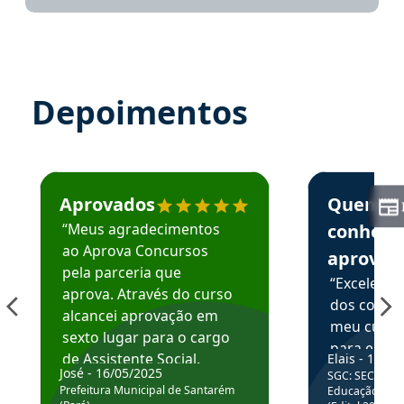
Depoimentos
Estudante José recomenda o Aprova Concursos em depoime
Estudante Elai
Aprovados
Quem
“Meus agradecimentos
conhece
ao Aprova Concursos
aprova
pela parceria que
“Excelente
aprova. Através do curso
dos conte
alcancei aprovação em
meu curso,
sexto lugar para o cargo
para enten
de Assistente Social.
Elais - 15/07
colocar em
José - 16/05/2025
SGC: SEC BA - 
Hoje estou atuando na
através da
Prefeitura Municipal de Santarém
Educação Básic
Prefeitura de Santarém.