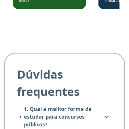
(Pará)
(Edital 2025_0
de questõe
Obrigado ao professores
e ao APROVA!”
Dúvidas
frequentes
1. Qual a melhor forma de
estudar para concursos
públicos?