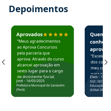
Depoimentos
Estudante José recomenda o Aprova Concursos em depoime
Estudante Elai
Aprovados
Quem
“Meus agradecimentos
conhece
ao Aprova Concursos
aprova
pela parceria que
“Excelente
aprova. Através do curso
dos conte
alcancei aprovação em
meu curso,
sexto lugar para o cargo
para enten
de Assistente Social.
Elais - 15/07
colocar em
José - 16/05/2025
SGC: SEC BA - 
Hoje estou atuando na
através da
Prefeitura Municipal de Santarém
Educação Básic
Prefeitura de Santarém.
(Pará)
(Edital 2025_0
de questõe
Obrigado ao professores
e ao APROVA!”