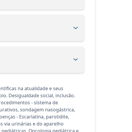
tíficas na atualidade e seus
o. Desigualdade social, inclusão.
procedimentos - sistema de
curativos, sondagem nasogástrica,
enças - Escarlatina, parotidite,
as via urinárias e do aparelho
pediátricas. Oncologia pediátrica e