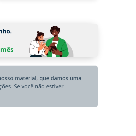
nho.
0/mês
 nosso material, que damos uma
ões. Se você não estiver