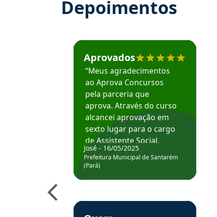
Depoimentos
Estudante José recomenda o Aprova Concu
Aprovados
“Meus agradecimentos
ao Aprova Concursos
pela parceria que
aprova. Através do curso
alcancei aprovação em
sexto lugar para o cargo
de Assistente Social.
José - 16/05/2025
Hoje estou atuando na
Prefeitura Municipal de Santarém
Prefeitura de Santarém.
(Pará)
Obrigado ao professores
e ao APROVA!”
Estudante Elais recomenda o Aprova Concu