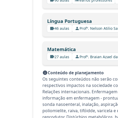
90 aulas
Vários professores
Língua Portuguesa
46 aulas
Profº. Nelson Atilio Sa
Matemática
27 aulas
Profº. Braian Azael da
Conteúdo de planejamento
Os seguintes conteúdos não serão con
respectivos impactos na sociedade co
Relações internacionais. Enfermagem -
informação em enfermagem - prontuári
sonda nasoenteral, inalação, aspiraçã
poliomielite, raiva, tifóidde, varicel
reprodutor. Distúrbios metabólicos, h