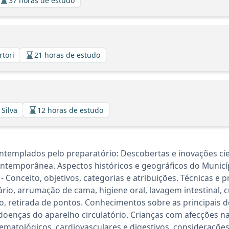
37 horas de estudo
rtori
21 horas de estudo
 Silva
12 horas de estudo
templados pelo preparatório: Descobertas e inovações cien
ntemporânea. Aspectos históricos e geográficos do Municípi
 Conceito, objetivos, categorias e atribuições. Técnicas e 
o, arrumação de cama, higiene oral, lavagem intestinal, 
o, retirada de pontos. Conhecimentos sobre as principais do
a e doenças do aparelho circulatório. Crianças com afecções n
ematológicos, cardiovasculares e digestivos, considerações 