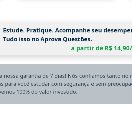
Estude. Pratique. Acompanhe seu desempe
Tudo isso no Aprova Questões.
a partir de R$ 14,9
a nossa garantia de 7 dias! Nós confiamos tanto no
ias para você estudar com segurança e sem preocupaç
lvemos 100% do valor investido.