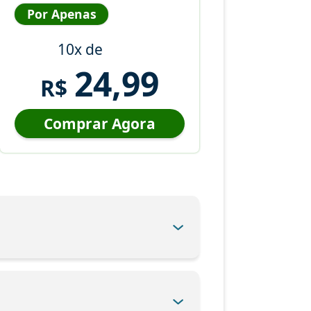
Por Apenas
10x de
24,99
R$
Comprar Agora