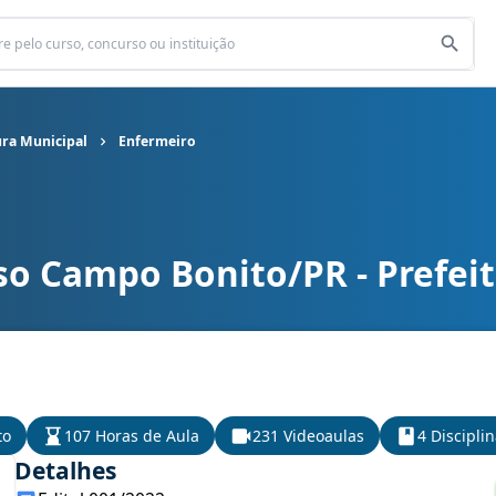
ura Municipal
Enfermeiro
so Campo Bonito/PR - Prefei
ura Municipal cargo Enfermeiro
to
107 Horas de Aula
231 Videoaulas
4 Discipli
Detalhes