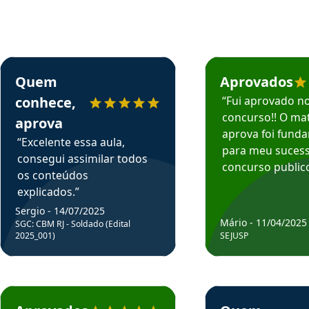
rsos em depoimento
Estudante Sergio recomenda o Aprova Concursos em depoimento
Estudante Mário reco
Quem
Aprovados
conhece,
“Fui aprovado n
concurso!! O mat
aprova
aprova foi fund
“Excelente essa aula,
para meu suces
consegui assimilar todos
concurso publico
os conteúdos
explicados.”
Sergio - 14/07/2025
Mário - 11/04/2025
SGC: CBM RJ - Soldado (Edital
2025_001)
SEJUSP
rsos em depoimento
Estudante Cicero recomenda o Aprova Concursos em depoimento
Estudante Henrique r