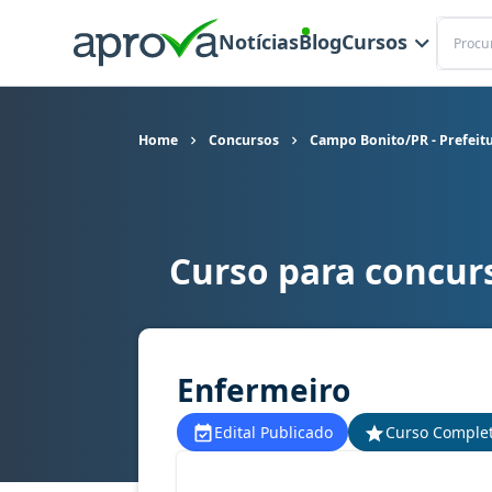
Buscar
Notícias
Blog
Cursos
Home
Concursos
Campo Bonito/PR - Prefeit
Curso para concur
Curso para concurso Campo Bonito/PR - Prefeit
Enfermeiro
Edital Publicado
Curso Comple